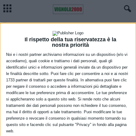
“Montale è un classico”, il viaggio
sonoro del Duo Asterope al parco
Grizzaga
Il rispetto della tua riservatezza è la
nostra priorità
17 Giugno 2026
Noi e i nostri partner archiviamo informazioni su un dispositivo (e/o vi
Castelnuovo e Montale, tutto
accediamo), quali cookie e trattiamo i dati personali, quali gli
pronto per una lunga estate di
identificativi unici e informazioni generali inviate da un dispositivo per
iniziative
le finalità descritte sotto. Puoi fare clic per consentire a noi e ai nostri
12 Giugno 2026
1733 partner di trattarli per queste finalità. In alternativa puoi fare clic
per negare il consenso o accedere a informazioni più dettagliate e
“Montale è un classico”, l’estate
modificare le tue preferenze prima di acconsentire. Le tue preferenze
inizia nel segno della musica
si applicheranno solo a questo sito web. Si rende noto che alcuni
trattamenti dei dati personali possono non richiedere il tuo consenso,
1 Giugno 2026
ma hai il diritto di opporti a tale trattamento. Puoi modificare le tue
preferenze o revocare il consenso in qualsiasi momento tornando su
Montale, lo Spazio Libra diventa
sala prove
questo sito e facendo clic sul pulsante "Privacy" in fondo alla pagina
web.
21 Maggio 2026