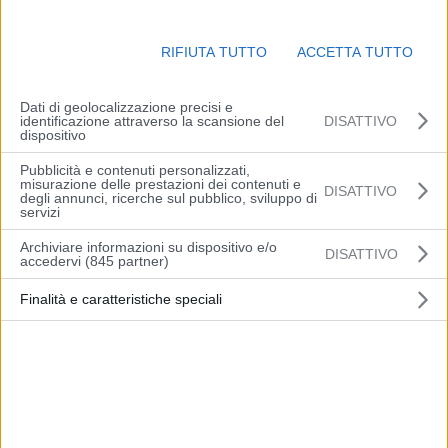
‘Chi dice Donna’ in scena domenica
RIFIUTA TUTTO
ACCETTA TUTTO
all’Auditorium “Spira Mirabilis” di
Formigine
16 Aprile 2026
Dati di geolocalizzazione precisi e
identificazione attraverso la scansione del
DISATTIVO
dispositivo
Il parco della Terramara di Montale
riapre al pubblico: archeologia e
Pubblicità e contenuti personalizzati,
digitale s’incontrano
misurazione delle prestazioni dei contenuti e
DISATTIVO
degli annunci, ricerche sul pubblico, sviluppo di
2 Aprile 2026
servizi
Archiviare informazioni su dispositivo e/o
Controlli del NIL dei carabinieri nel
DISATTIVO
accedervi (845 partner)
settore dei servizi alla persona in
provincia di...
Finalità e caratteristiche speciali
30 Marzo 2026
Montale, spettacolo e merenda al
parco Alda Merini nel primo giorno
di primavera
17 Marzo 2026