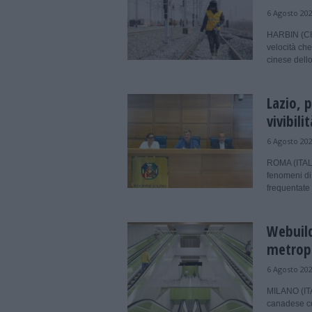
6 Agosto 20
HARBIN (CIN
velocità che
cinese dello
Lazio, 
vivibili
6 Agosto 20
ROMA (ITALPR
fenomeni di
frequentate 
Webuild
metropo
6 Agosto 20
MILANO (ITA
canadese con