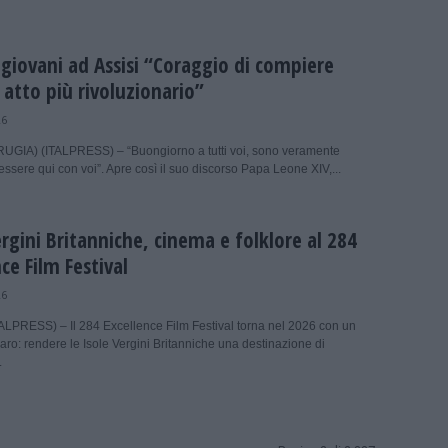
 giovani ad Assisi “Coraggio di compiere
 atto più rivoluzionario”
26
UGIA) (ITALPRESS) – “Buongiorno a tutti voi, sono veramente
essere qui con voi”. Apre così il suo discorso Papa Leone XIV,...
ergini Britanniche, cinema e folklore al 284
ce Film Festival
26
LPRESS) – Il 284 Excellence Film Festival torna nel 2026 con un
iaro: rendere le Isole Vergini Britanniche una destinazione di
.