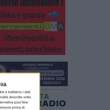
ità
ie e trattiamo i dati
nalità descritte sotto.
lternativa puoi fare
eferenze prima di