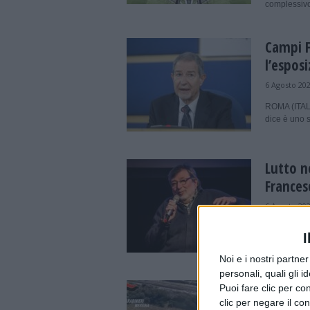
complessivo
Campi F
l’esposi
6 Agosto 20
ROMA (ITALP
dice è uno s
Lutto n
Frances
6 Agosto 20
ROMA (ITALPR
I
spento a 86 
Noi e i nostri partne
personali, quali gli i
Mafia e
Puoi fare clic per con
clic per negare il co
misure 