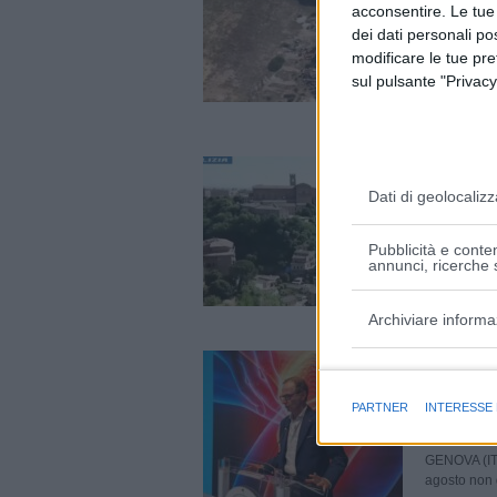
acconsentire. Le tue
6 Agosto 20
dei dati personali po
modificare le tue pr
MESSINA (IT
sul pulsante "Privacy
e dei Carab
all’esecuzio
Scritte 
denunci
Dati di geolocalizz
6 Agosto 20
Pubblicità e conten
annunci, ricerche s
SIENA (ITALP
cittadino al
Archiviare informa
Dalla L
Finalità e caratter
guardat
PARTNER
INTERESSE
6 Agosto 20
GENOVA (ITA
agosto non g