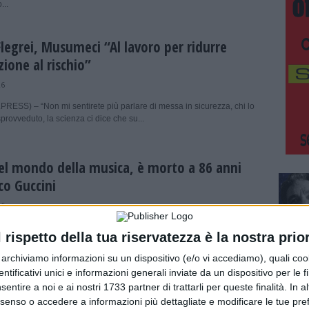
...
legrei, Musumeci “Al lavoro per ridurre
zione al rischio”
26
RESS) – “Non mi sentirete più parlare di messa in sicurezza, chi lo
provveduto, la scienza ci dice che su...
el mondo della musica, è morto a 86 anni
co Guccini
26
ESS) – Poeta, narratore, testimone di un’Italia in evoluzione, si è
l rispetto della tua riservatezza è la nostra prior
anni Francesco Guccini, uno dei più importanti cantautori del...
r archiviamo informazioni su un dispositivo (e/o vi accediamo), quali cook
dentificativi unici e informazioni generali inviate da un dispositivo per le fi
 appalti pubblici, blitz a Messina con 12
sentire a noi e ai nostri 1733 partner di trattarli per queste finalità. In a
nsenso o accedere a informazioni più dettagliate e modificare le tue pr
cautelari