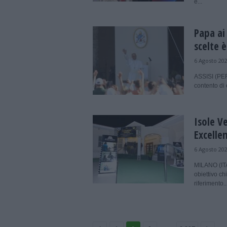
e...
Papa ai
scelte è
6 Agosto 20
ASSISI (PER
contento di 
Isole V
Excellen
6 Agosto 20
MILANO (ITA
obiettivo ch
riferimento..