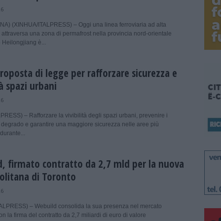
26
A) (XINHUA/ITALPRESS) – Oggi una linea ferroviaria ad alta
 attraversa una zona di permafrost nella provincia nord-orientale
 Heilongjiang è...
proposta di legge per rafforzare sicurezza e
tà spazi urbani
26
ESS) – Rafforzare la vivibilità degli spazi urbani, prevenire i
 degrado e garantire una maggiore sicurezza nelle aree più
durante...
, firmato contratto da 2,7 mld per la nuova
litana di Toronto
26
LPRESS) – Webuild consolida la sua presenza nel mercato
 la firma del contratto da 2,7 miliardi di euro di valore