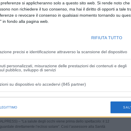
 preferenze si applicheranno solo a questo sito web. Si rende noto che 
26
ssono non richiedere il tuo consenso, ma hai il diritto di opporti a tale t
eferenze o revocare il consenso in qualsiasi momento tornando su quest
ALPRESS) – Maxi operazione della Direzione Distrettuale Antimafia
" in fondo alla pagina web.
inieri del Comando Provinciale di Messina che ha portato
ne di un’ordinanza di...
RIFIUTA TUTTO
contro Meloni e i poliziotti a Siena, Digos
a 24enne albanese
azione precisi e identificazione attraverso la scansione del dispositivo
26
uti personalizzati, misurazione delle prestazioni dei contenuti e degli
ul pubblico, sviluppo di servizi
RESS) – E’ stato rintracciato e denunciato dalla Polizia di Stato un
banese di 24 anni, domiciliato a Firenze, presunto autore delle...
zioni su dispositivo e/o accedervi (845 partner)
iguria appello alla prevenzione “Non
istiche speciali
e direttamente l’eclissi”
 LEGITTIMO
SAL
26
LPRESS) – “La salute degli occhi viene prima dello spettacolo: il 12
uardate direttamente l’eclissi solare”. Così l’assessore alla Sanità