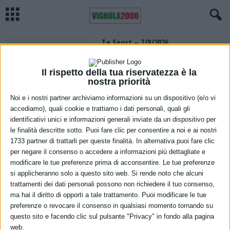
Tg Sport – 7/8/2026
7 Agosto 2026
Il rispetto della tua riservatezza è la
nostra priorità
Noi e i nostri partner archiviamo informazioni su un dispositivo (e/o vi
accediamo), quali cookie e trattiamo i dati personali, quali gli
identificativi unici e informazioni generali inviate da un dispositivo per
Un quarto degli europei acquista
le finalità descritte sotto. Puoi fare clic per consentire a noi e ai nostri
on line i biglietti per gli spettacoli
1733 partner di trattarli per queste finalità. In alternativa puoi fare clic
7 Agosto 2026
per negare il consenso o accedere a informazioni più dettagliate e
modificare le tue preferenze prima di acconsentire. Le tue preferenze
si applicheranno solo a questo sito web. Si rende noto che alcuni
trattamenti dei dati personali possono non richiedere il tuo consenso,
ma hai il diritto di opporti a tale trattamento. Puoi modificare le tue
Rsa, infezioni correlate
preferenze o revocare il consenso in qualsiasi momento tornando su
all’assistenza per il 2,6% dei
questo sito e facendo clic sul pulsante "Privacy" in fondo alla pagina
residenti
web.