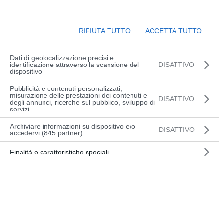
7 Agosto 2026
RIFIUTA TUTTO
ACCETTA TUTTO
Leucemie, nuove opzioni
terapeutiche per le forme acute
Dati di geolocalizzazione precisi e
identificazione attraverso la scansione del
DISATTIVO
7 Agosto 2026
dispositivo
Pubblicità e contenuti personalizzati,
misurazione delle prestazioni dei contenuti e
DISATTIVO
degli annunci, ricerche sul pubblico, sviluppo di
servizi
Salute Magazine – 7/8/2026
Archiviare informazioni su dispositivo e/o
DISATTIVO
accedervi (845 partner)
7 Agosto 2026
Finalità e caratteristiche speciali
Polizia potenzia controlli in mare, a
Catania due nuovi acquascooter