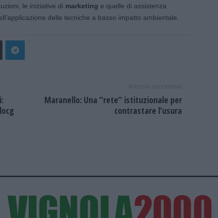
zioni, le iniziative di
marketing
e quelle di assistenza
ell’applicazione delle tecniche a basso impatto ambientale.
Articolo successivo
:
Maranello: Una “rete” istituzionale per
 docg
contrastare l’usura