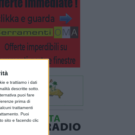
ità
ie e trattiamo i dati
nalità descritte sotto.
lternativa puoi fare
eferenze prima di
alcuni trattamenti
rattamento. Puoi
o sito e facendo clic