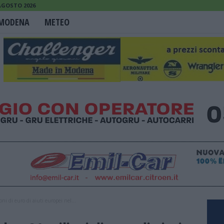
 AGOSTO 2026
MODENA
METEO
oni di euro di aiuti europei nel...