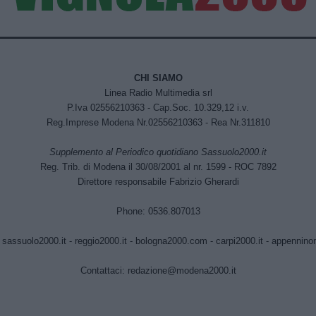
CHI SIAMO
Linea Radio Multimedia srl
P.Iva 02556210363 - Cap.Soc. 10.329,12 i.v.
Reg.Imprese Modena Nr.02556210363 - Rea Nr.311810
Supplemento al Periodico quotidiano Sassuolo2000.it
Reg. Trib. di Modena il 30/08/2001 al nr. 1599 - ROC 7892
Direttore responsabile Fabrizio Gherardi
Phone: 0536.807013
:
sassuolo2000.it
-
reggio2000.it
-
bologna2000.com
-
carpi2000.it
-
appenninono
Contattaci:
redazione@modena2000.it