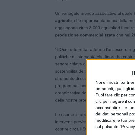
Un variegato mondo associativo al quale
agricole
, che rappresentano più della metà 
aggiungono circa 8.000 agricoltori fuori 
produzione commercializzata
che nel
2
“L’Ocm ortofrutta- afferma l’assessore regi
politiche di intervento che finora ha contr
settore chiave dell’agricoltura emiliano-r
sostenibilità della filiera, grazie soprattutt
I
strumento di sostegno che la futura Polit
Noi e i nostri partne
programmazione 2023-2027, dando ancora 
personali, quali gli i
organizzativa del mondo agricolo e allo svi
Puoi fare clic per con
delle nostre produzioni d’eccellenza sul me
clic per negare il co
acconsentire. Le tue
dei dati personali po
Le risorse in arrivo rientrano nei
finanzia
modificare le tue pr
interventi previsti dall’Organizzazione co
sul pulsante "Privacy
coprire circa il 50% dei programmi di spe