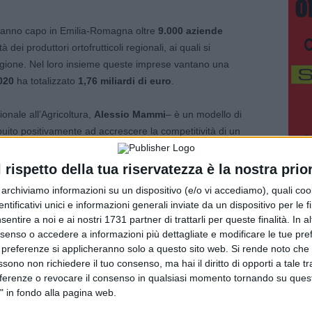
 fanno capo in Emilia-Romagna oltre
9.000 aziende
dei produttori ortofrutticoli regionali, ai quali si
regione. Nel loro insieme queste imprese vantano una
020
ha totalizzato
1,76 miliardi di euro
.
onale all’Agricoltura,
Alessio Mammi
– è un modello di
ibuito positivamente ad accrescere la competitività di un
omagnola, in una logica di sviluppo e di maggiore
o all’attività delle Organizzazioni di Produttori. Uno
l rispetto della tua riservatezza è la nostra prior
ica agricola comune (Pac) riconferma anche nella prossima
r archiviamo informazioni su un dispositivo (e/o vi accediamo), quali cook
maggior spinta al rafforzamento della capacità
dentificativi unici e informazioni generali inviate da un dispositivo per le fi
luppo dell’innovazione. L’obiettivo è riaffermare il valore
sentire a noi e ai nostri 1731 partner di trattarli per queste finalità. In a
rcato nazionale e su quelli globali”.
nsenso o accedere a informazioni più dettagliate e modificare le tue pr
 preferenze si applicheranno solo a questo sito web. Si rende noto che 
ssono non richiedere il tuo consenso, ma hai il diritto di opporti a tale t
menti erogati dall’Unione europea
nell’ambito degli
eferenze o revocare il consenso in qualsiasi momento tornando su quest
mune di mercato (Ocm) del settore ortofrutticolo e arrivano a
" in fondo alla pagina web.
sa per il 2021 di ciascuna Op e Aop approvati dalla Regione,