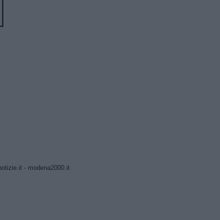
tizie.it
-
modena2000.it