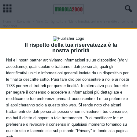
Home
Economia
Vino, Confagricoltura: “Meno brindisi: crollano le vendite di bollicine
doc e docg...
ECONOMIA
REGIONE
Vino, Confagricoltura: “Meno brindisi:
Il rispetto della tua riservatezza è la
nostra priorità
crollano le vendite di bollicine doc e
Noi e i nostri partner archiviamo informazioni su un dispositivo (e/o vi
docg dell’Emilia-Romagna”
accediamo), quali cookie e trattiamo i dati personali, quali gli
identificativi unici e informazioni generali inviate da un dispositivo per
13 Gennaio 2021
le finalità descritte sotto. Puoi fare clic per consentire a noi e ai nostri
1733 partner di trattarli per queste finalità. In alternativa puoi fare clic
per negare il consenso o accedere a informazioni più dettagliate e
modificare le tue preferenze prima di acconsentire. Le tue preferenze
si applicheranno solo a questo sito web. Si rende noto che alcuni
trattamenti dei dati personali possono non richiedere il tuo consenso,
ma hai il diritto di opporti a tale trattamento. Puoi modificare le tue
preferenze o revocare il consenso in qualsiasi momento tornando su
questo sito e facendo clic sul pulsante "Privacy" in fondo alla pagina