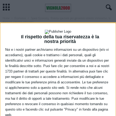
Home
Economia
Space Economy. Ricerca spaziale per generare sistemi innovativi, la
Regione aderisce all’intesa...
ECONOMIA
REGIONE
Space Economy. Ricerca spaziale per
Il rispetto della tua riservatezza è la
nostra priorità
generare sistemi innovativi, la Regione
Noi e i nostri partner archiviamo informazioni su un dispositivo (e/o vi
aderisce all’intesa per il Programma
accediamo), quali cookie e trattiamo i dati personali, quali gli
identificativi unici e informazioni generali inviate da un dispositivo per
Mirror GOvSAtCom
le finalità descritte sotto. Puoi fare clic per consentire a noi e ai nostri
1733 partner di trattarli per queste finalità. In alternativa puoi fare clic
17 Febbraio 2021
per negare il consenso o accedere a informazioni più dettagliate e
modificare le tue preferenze prima di acconsentire. Le tue preferenze
si applicheranno solo a questo sito web. Si rende noto che alcuni
trattamenti dei dati personali possono non richiedere il tuo consenso,
ma hai il diritto di opporti a tale trattamento. Puoi modificare le tue
preferenze o revocare il consenso in qualsiasi momento tornando su
questo sito e facendo clic sul pulsante "Privacy" in fondo alla pagina
web.