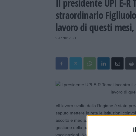
Il presidente UPI E-R
straordinario Figliuol
lavoro di questi mesi,
9 Aprile 2021
«Il lavoro svolto dalla Regione è stato pr
saputo mettere in rete le istituzioni coinv
ascolto e mediazione. Abbiamo sperimentat
gestione della pandemia, e i risultati si 
I
vaccinazioni. Noi siamo pronti a dare una