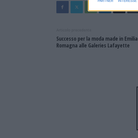
PARTNER
INTERESSE
Articolo precedente
Successo per la moda made in Emilia
Romagna alle Galeries Lafayette