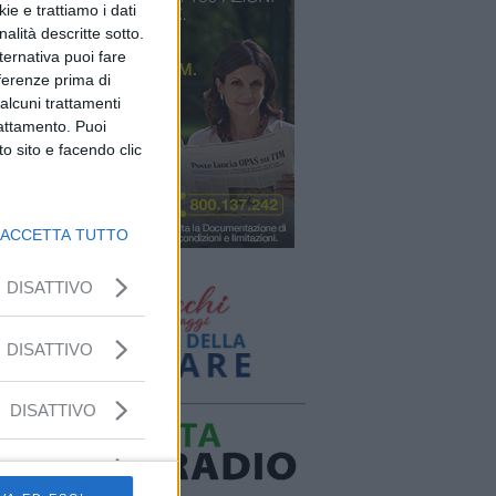
ie e trattiamo i dati
nalità descritte sotto.
lternativa puoi fare
eferenze prima di
alcuni trattamenti
rattamento. Puoi
o sito e facendo clic
ACCETTA TUTTO
DISATTIVO
DISATTIVO
DISATTIVO