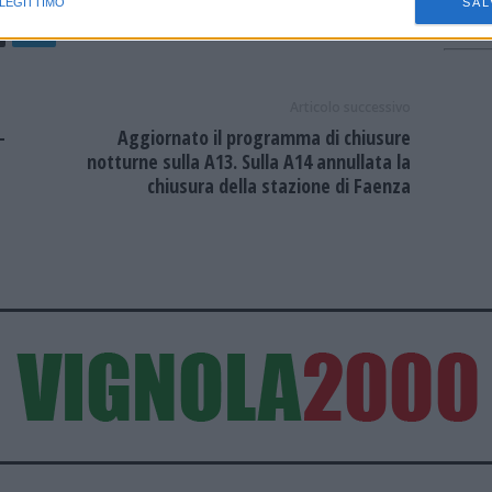
 LEGITTIMO
SAL
Articolo successivo
-
Aggiornato il programma di chiusure
notturne sulla A13. Sulla A14 annullata la
chiusura della stazione di Faenza