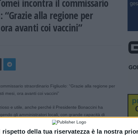
 Tomei incontra il commissario
o: “Grazie alla regione per
 ora avanti coi vaccini”
ezioso e utile, anche perché il Presidente Bonaccini ha
olgendo gli amministratori locali, con grande capacità di
o in questi mesi un vero e proprio “modello Emilia” per la
vedono. Ora dobbiamo procedere con celerità con le
l rispetto della tua riservatezza è la nostra prior
 mano!».