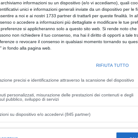
r archiviamo informazioni su un dispositivo (e/o vi accediamo), quali cook
dentificativi unici e informazioni generali inviate da un dispositivo per le fi
ilia-Romagna Gian Domenico Tomei questa mattina,
sentire a noi e ai nostri 1733 partner di trattarli per queste finalità. In a
gliuolo, commissario straordinario per l’attuazione e il
nsenso o accedere a informazioni più dettagliate e modificare le tue pr
r il contenimento e contrasto dell’emergenza
 preferenze si applicheranno solo a questo sito web. Si rende noto che 
ssono non richiedere il tuo consenso, ma hai il diritto di opporti a tale t
dì 9 aprile presso la Regione Emilia-Romagna, insieme al
eferenze o revocare il consenso in qualsiasi momento tornando su quest
Fabrizio Curcio.
" in fondo alla pagina web.
se così delicata come quella che stiamo vivendo, l’impegno
una coesione sociale molto forte, che le istituzioni debbono
RIFIUTA TUTTO
iore cooperazione tra chi amministra e chi esercita ruoli
azione precisi e identificazione attraverso la scansione del dispositivo
nte della Regione Stefano Bonaccini, ha incontrato sindaci e
uti personalizzati, misurazione delle prestazioni dei contenuti e degli
ul pubblico, sviluppo di servizi
confronto sullo stato dell’emergenza sanitaria nel nostro
a vaccinale.
zioni su dispositivo e/o accedervi (845 partner)
istiche speciali