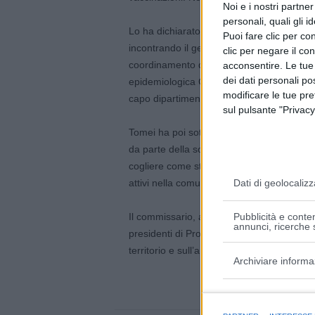
Noi e i nostri partne
personali, quali gli i
Lo ha dichiarato il presidente di UPI Em
Puoi fare clic per con
incontrando il generale Francesco Paolo Fi
clic per negare il co
coordinamento delle misure occorrenti pe
acconsentire. Le tue
dei dati personali po
epidemiologica COVID-19, in visita vener
modificare le tue pr
capo dipartimento della Protezione civile 
sul pulsante "Privacy
Tomei ha poi sottolineato come «in una fa
da parte della società civile fa emergere 
cogliere come stimolo per una sempre magg
Dati di geolocalizz
attivi nella comunità».
Il commissario, alla presenza del Preside
Pubblicità e conten
annunci, ricerche s
presidenti di Provincia per un momento di 
territorio e sull’andamento della campagn
Archiviare informa
Finalità e caratter