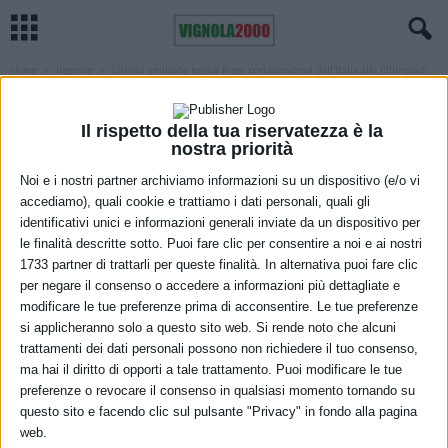
Home
Regione
L’atleta emiliana Jessica Rossi portabandiera dell’Italia alle Olimpiadi
di Tokyo
REGIONE
SPORT
Il rispetto della tua riservatezza è la
L’atleta emiliana Jessica Rossi
nostra priorità
portabandiera dell’Italia alle Olimpiadi
Noi e i nostri partner archiviamo informazioni su un dispositivo (e/o vi
di Tokyo
accediamo), quali cookie e trattiamo i dati personali, quali gli
identificativi unici e informazioni generali inviate da un dispositivo per
le finalità descritte sotto. Puoi fare clic per consentire a noi e ai nostri
20 Maggio 2021
1733 partner di trattarli per queste finalità. In alternativa puoi fare clic
per negare il consenso o accedere a informazioni più dettagliate e
modificare le tue preferenze prima di acconsentire. Le tue preferenze
si applicheranno solo a questo sito web. Si rende noto che alcuni
trattamenti dei dati personali possono non richiedere il tuo consenso,
ma hai il diritto di opporti a tale trattamento. Puoi modificare le tue
preferenze o revocare il consenso in qualsiasi momento tornando su
questo sito e facendo clic sul pulsante "Privacy" in fondo alla pagina
web.