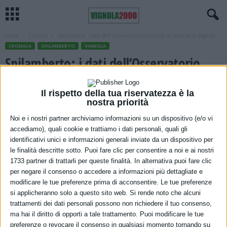
Home
Cronaca
Spilamberto: i dati dell’Osservatorio comunale in materia di legalità
CRONACA
SPILAMBERTO
VIGNOLA
Spilamberto: i dati dell’Osservatorio
comunale in materia di legalità
Il rispetto della tua riservatezza è la
20 Maggio 2021
nostra priorità
Noi e i nostri partner archiviamo informazioni su un dispositivo (e/o vi
accediamo), quali cookie e trattiamo i dati personali, quali gli
identificativi unici e informazioni generali inviate da un dispositivo per
le finalità descritte sotto. Puoi fare clic per consentire a noi e ai nostri
1733 partner di trattarli per queste finalità. In alternativa puoi fare clic
per negare il consenso o accedere a informazioni più dettagliate e
modificare le tue preferenze prima di acconsentire. Le tue preferenze
si applicheranno solo a questo sito web. Si rende noto che alcuni
Si è concluso il primo step per la costituzione dell’Osservatorio
trattamenti dei dati personali possono non richiedere il tuo consenso,
ma hai il diritto di opporti a tale trattamento. Puoi modificare le tue
comunale in materia di legalità e contrasto alla criminalità
preferenze o revocare il consenso in qualsiasi momento tornando su