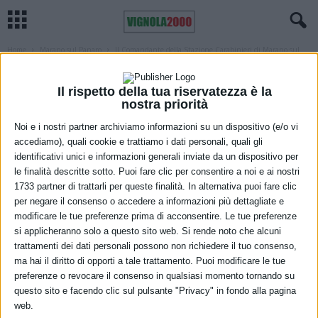
Home
Marano sul Panaro
Il Comandante della Stazione Carabinieri di Marano sul
Panaro va in pensione
MARANO SUL PANARO
VIGNOLA
Il rispetto della tua riservatezza è la
Il Comandante della Stazione
nostra priorità
Carabinieri di Marano sul Panaro va in
Noi e i nostri partner archiviamo informazioni su un dispositivo (e/o vi
accediamo), quali cookie e trattiamo i dati personali, quali gli
pensione
identificativi unici e informazioni generali inviate da un dispositivo per
le finalità descritte sotto. Puoi fare clic per consentire a noi e ai nostri
24 Maggio 2021
1733 partner di trattarli per queste finalità. In alternativa puoi fare clic
per negare il consenso o accedere a informazioni più dettagliate e
modificare le tue preferenze prima di acconsentire. Le tue preferenze
si applicheranno solo a questo sito web. Si rende noto che alcuni
trattamenti dei dati personali possono non richiedere il tuo consenso,
ma hai il diritto di opporti a tale trattamento. Puoi modificare le tue
preferenze o revocare il consenso in qualsiasi momento tornando su
questo sito e facendo clic sul pulsante "Privacy" in fondo alla pagina
web.