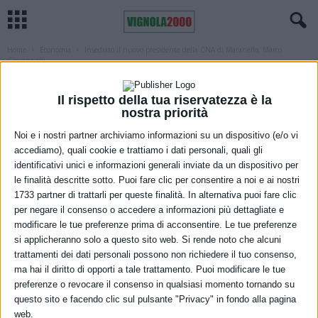
Home
Economia
Insediato il nuovo presidente della CNA di Maranello, Marco
Giovannelli
ECONOMIA
MARANELLO
Insediato il nuovo presidente della CNA
Il rispetto della tua riservatezza è la
nostra priorità
di Maranello, Marco Giovannelli
Noi e i nostri partner archiviamo informazioni su un dispositivo (e/o vi
25 Maggio 2021
accediamo), quali cookie e trattiamo i dati personali, quali gli
identificativi unici e informazioni generali inviate da un dispositivo per
le finalità descritte sotto. Puoi fare clic per consentire a noi e ai nostri
1733 partner di trattarli per queste finalità. In alternativa puoi fare clic
per negare il consenso o accedere a informazioni più dettagliate e
modificare le tue preferenze prima di acconsentire. Le tue preferenze
si applicheranno solo a questo sito web. Si rende noto che alcuni
trattamenti dei dati personali possono non richiedere il tuo consenso,
ma hai il diritto di opporti a tale trattamento. Puoi modificare le tue
preferenze o revocare il consenso in qualsiasi momento tornando su
Nei giorni scorsi si è svolta l’assemblea quadriennale della CNA di
questo sito e facendo clic sul pulsante "Privacy" in fondo alla pagina
Maranello, che ha portato all’elezione del nuovo direttivo e del
web.