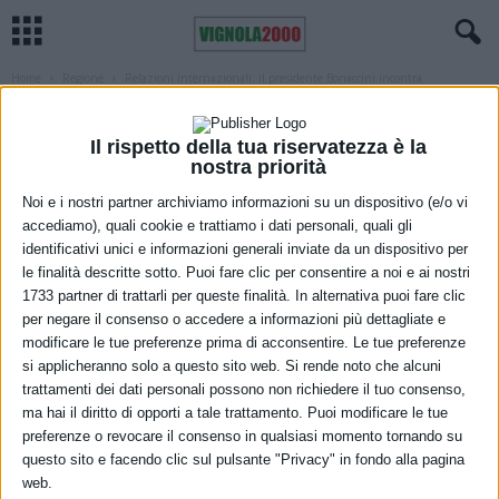
Home
Regione
Relazioni internazionali: il presidente Bonaccini incontra
l’Ambasciatore d’Austria Jan Kickert
REGIONE
Relazioni internazionali: il presidente
Il rispetto della tua riservatezza è la
nostra priorità
Bonaccini incontra l’Ambasciatore
Noi e i nostri partner archiviamo informazioni su un dispositivo (e/o vi
d’Austria Jan Kickert
accediamo), quali cookie e trattiamo i dati personali, quali gli
identificativi unici e informazioni generali inviate da un dispositivo per
le finalità descritte sotto. Puoi fare clic per consentire a noi e ai nostri
28 Maggio 2021
1733 partner di trattarli per queste finalità. In alternativa puoi fare clic
per negare il consenso o accedere a informazioni più dettagliate e
modificare le tue preferenze prima di acconsentire. Le tue preferenze
si applicheranno solo a questo sito web. Si rende noto che alcuni
trattamenti dei dati personali possono non richiedere il tuo consenso,
ma hai il diritto di opporti a tale trattamento. Puoi modificare le tue
preferenze o revocare il consenso in qualsiasi momento tornando su
questo sito e facendo clic sul pulsante "Privacy" in fondo alla pagina
web.