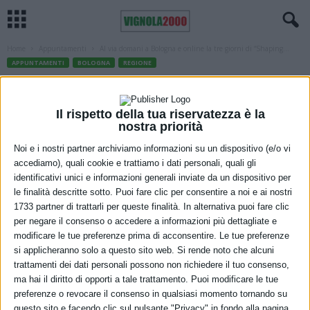
Home
Appuntamenti
Al via domani a Bologna e online la tre giorni di “Shaping...
APPUNTAMENTI
BOLOGNA
REGIONE
Al via domani a Bologna e online la tre
giorni di “Shaping Fair Cities”, progetto
Il rispetto della tua riservatezza è la
nostra priorità
europeo di cui la Regione Emilia-
Noi e i nostri partner archiviamo informazioni su un dispositivo (e/o vi
Romagna è capofila
accediamo), quali cookie e trattiamo i dati personali, quali gli
identificativi unici e informazioni generali inviate da un dispositivo per
8 Giugno 2021
le finalità descritte sotto. Puoi fare clic per consentire a noi e ai nostri
1733 partner di trattarli per queste finalità. In alternativa puoi fare clic
per negare il consenso o accedere a informazioni più dettagliate e
modificare le tue preferenze prima di acconsentire. Le tue preferenze
si applicheranno solo a questo sito web. Si rende noto che alcuni
trattamenti dei dati personali possono non richiedere il tuo consenso,
ma hai il diritto di opporti a tale trattamento. Puoi modificare le tue
preferenze o revocare il consenso in qualsiasi momento tornando su
questo sito e facendo clic sul pulsante "Privacy" in fondo alla pagina