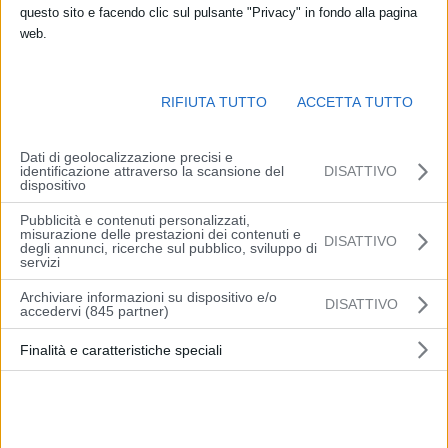
questo sito e facendo clic sul pulsante "Privacy" in fondo alla pagina
web.
Copyright :Regione Emilia-Romagna A.I.C.G.
RIFIUTA TUTTO
ACCETTA TUTTO
Entra nel vivo la discussione sulle
Linee Guida pedagogiche
elaborate dalla
Commissione nazionale Infanzia
e presentatelo
Dati di geolocalizzazione precisi e
scorso 31 marzo per la completa realizzazione del
Sistema
identificazione attraverso la scansione del
DISATTIVO
dispositivo
integrato di educazione e istruzione 0-6 anni
avviato nel 2017
dopo l’approvazione dello specifico decreto legislativo (65/2017).
Pubblicità e contenuti personalizzati,
misurazione delle prestazioni dei contenuti e
DISATTIVO
degli annunci, ricerche sul pubblico, sviluppo di
Il documento, ancora in forma di
bozza
, viene infatti discusso
servizi
nell’ambito di un’ampia azione di
informazione e consultazione
Archiviare informazioni su dispositivo e/o
DISATTIVO
pubblica
prima di arrivare alla stesura finale e successiva
accedervi (845 partner)
adozione formale. Per questo motivo, con l’avvio della
campagna
Finalità e caratteristiche speciali
nazionale di diffusione e consultazione pubblica
– estesa a tutti
i protagonisti del mondo dei servizi educativi e delle scuole
dell’infanzia – e dopo alcune iniziative organizzate a livello
nazionale, la riflessione si sposta ora a
livello regionale
.