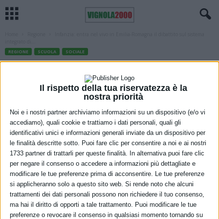
Home
Regione
Infanzia: entra nel vivo in Emilia-Romagna il dibattito sul sistema
integrato di...
REGIONE
SCUOLA
SOCIALE
Infanzia: entra nel vivo in Emilia-
Romagna il dibattito sul sistema
Il rispetto della tua riservatezza è la
nostra priorità
integrato di educazione e istruzione 0-6
Noi e i nostri partner archiviamo informazioni su un dispositivo (e/o vi
anni promosso dal ministero
accediamo), quali cookie e trattiamo i dati personali, quali gli
identificativi unici e informazioni generali inviate da un dispositivo per
dell’Istruzione
le finalità descritte sotto. Puoi fare clic per consentire a noi e ai nostri
1733 partner di trattarli per queste finalità. In alternativa puoi fare clic
11 Giugno 2021
per negare il consenso o accedere a informazioni più dettagliate e
modificare le tue preferenze prima di acconsentire. Le tue preferenze
si applicheranno solo a questo sito web. Si rende noto che alcuni
trattamenti dei dati personali possono non richiedere il tuo consenso,
ma hai il diritto di opporti a tale trattamento. Puoi modificare le tue
preferenze o revocare il consenso in qualsiasi momento tornando su