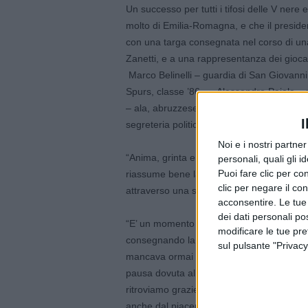
Un successo per tutti i tifosi delle V nere 
molto di Emilia-Romagna, e che il preside
con una targa consegnata nel corso di un
Zanetti, e a una rappresentanza dei gioca
Marco Belinelli – guardia di San Giovanni
Spurs, classe ’86 –, Alessandro Pajola – 
– ala, abruzzese classe 1991 – e Amedeo T
I
segreteria politica della Presidenza, Gia
Noi e i nostri partne
“Anima, grinta e cuore per uno scudetto c
personali, quali gli i
Puoi fare clic per con
riassume bene la corsa della Virtus verso 
clic per negare il co
attraverso una stagione regolare non sempli
acconsentire. Le tue
dei dati personali po
“E’ un momento di grande festa per lo spor
modificare le tue pr
consegnando la targa al patron Zanetti- pe
sul pulsante "Privacy
mancava ormai da troppo tempo. Ma è imp
pausa dovuta all’emergenza sanitaria, la r
ritroviamo grazie anche alla campagna va
anche dal piacere di rivedere 2.500 spettat