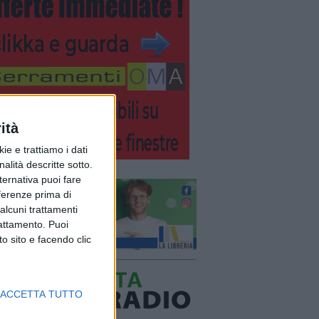
ità
ie e trattiamo i dati
nalità descritte sotto.
lternativa puoi fare
eferenze prima di
alcuni trattamenti
rattamento. Puoi
o sito e facendo clic
ACCETTA TUTTO