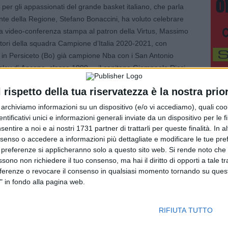
e per gli appassionati del grande basket italiano, che parla
nte della Regione, Stefano Bonaccini, ha voluto celebrare
a video-conferenza stampa al patron della Virtus, Massimo
tori della squadra Campione d’Italia 2020-2021, con
 in Persiceto (Bo) già campione Nba con i San Antonio
play di Ancona, classe 1999 –, il capitano Giampaolo Ricci
essitori – centro, pisano, classe 1994. Presente il capo
l rispetto della tua riservatezza è la nostra prior
mmaria Manghi.
r archiviamo informazioni su un dispositivo (e/o vi accediamo), quali cook
he onora l’Emilia-Romagna” si legge nella targa che
dentificativi unici e informazioni generali inviate da un dispositivo per le fi
sentire a noi e ai nostri 1731 partner di trattarli per queste finalità. In a
la conquista dello scudetto, dopo vent’anni di digiuno,
nsenso o accedere a informazioni più dettagliate e modificare le tue pr
ce e fino alle ultime impeccabili partite decisive.
 preferenze si applicheranno solo a questo sito web. Si rende noto che 
ssono non richiedere il tuo consenso, ma hai il diritto di opporti a tale t
t di tutta l’Emilia-Romagna- ha detto Bonaccini,
eferenze o revocare il consenso in qualsiasi momento tornando su quest
rché riporta finalmente qui il basket dei campioni, che
" in fondo alla pagina web.
ortante anche perché interpreta bene, dopo la lunga
ipartenza della nostra quotidianità. Una quotidianità che
RIFIUTA TUTTO
ccinale che procede sempre più spedita, e che è fatta
ori in presenza e in sicurezza che tifano per i propri