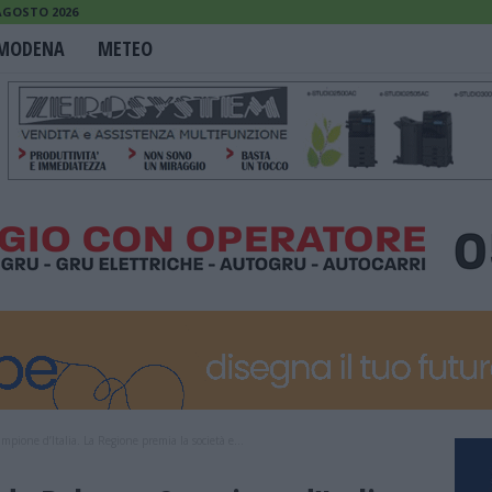
 AGOSTO 2026
MODENA
METEO
pione d’Italia. La Regione premia la società e...