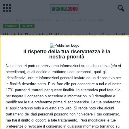
Home
Regione
“Let It Breathe” diamo respiro ai malati di Fibrosi Cistica
REGIONE
SALUTE
“Let It Breathe” diamo respiro ai malati
di Fibrosi Cistica
Il rispetto della tua riservatezza è la
5 Luglio 2021
nostra priorità
Noi e i nostri partner archiviamo informazioni su un dispositivo (e/o vi
accediamo), quali cookie e trattiamo i dati personali, quali gli
identificativi unici e informazioni generali inviate da un dispositivo per
le finalità descritte sotto. Puoi fare clic per consentire a noi e ai nostri
1731 partner di trattarli per queste finalità. In alternativa puoi fare clic
per negare il consenso o accedere a informazioni più dettagliate e
modificare le tue preferenze prima di acconsentire. Le tue preferenze
si applicheranno solo a questo sito web. Si rende noto che alcuni
Lega Italiana Fibrosi Cistica Emila (LIFC EMILIA), lancia la sua
trattamenti dei dati personali possono non richiedere il tuo consenso,
campagna estiva, insieme di solidarietà e raccolta fondi.
“Let It
ma hai il diritto di opporti a tale trattamento. Puoi modificare le tue
Breathe”
(lascia respirare) si ispira alla condizione in cui si trova
preferenze o revocare il consenso in qualsiasi momento tornando su