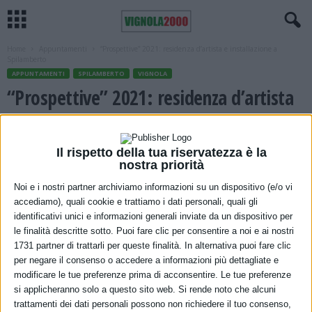
Home
Appuntamenti
“Prospettive” 2021: residenza d’artista e installazione a
Spilamberto
APPUNTAMENTI
SPILAMBERTO
VIGNOLA
“Prospettive” 2021: residenza d’artista
e installazione a Spilamberto
7 Luglio 2021
Il rispetto della tua riservatezza è la
nostra priorità
Noi e i nostri partner archiviamo informazioni su un dispositivo (e/o vi
accediamo), quali cookie e trattiamo i dati personali, quali gli
identificativi unici e informazioni generali inviate da un dispositivo per
le finalità descritte sotto. Puoi fare clic per consentire a noi e ai nostri
1731 partner di trattarli per queste finalità. In alternativa puoi fare clic
per negare il consenso o accedere a informazioni più dettagliate e
modificare le tue preferenze prima di acconsentire. Le tue preferenze
Il Comune di Spilamberto presenta al pubblico e alla cittadinanza la
si applicheranno solo a questo sito web. Si rende noto che alcuni
trattamenti dei dati personali possono non richiedere il tuo consenso,
seconda edizione di “Prospettive. Territori d’arte”, progetto di