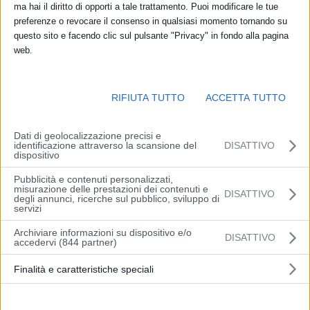
ma hai il diritto di opporti a tale trattamento. Puoi modificare le tue
residenze artistiche a cura di Amerigo Mariotti e Giorgia Tronconi di
preferenze o revocare il consenso in qualsiasi momento tornando su
Adiacenze di Bologna con il contributo della Regione Emilia-
questo sito e facendo clic sul pulsante "Privacy" in fondo alla pagina
Romagna. La rassegna, che si svolgerà da luglio a ottobre 2021,
web.
vede coinvolti i comuni di Calderara di Reno (BO), Cotignola (RA),
Spilamberto (MO) e Valsamoggia (BO), quest’anno invitati a
riflettere sul tema “sostenibilità ambientale, territorio e paesaggio”.
RIFIUTA TUTTO
ACCETTA TUTTO
Media partner della presente edizione di “Prospettive” sarà il
magazine culturale online ArtsLife.
Dati di geolocalizzazione precisi e
identificazione attraverso la scansione del
DISATTIVO
dispositivo
Da domenica 4 luglio, l’artista Chiara Gambirasio sarà in residenza
a Spilamberto presso la Rocca Rangoni, ex presidio difensivo
Pubblicità e contenuti personalizzati,
misurazione delle prestazioni dei contenuti e
medievale al confine tra il centro storico e il fiume Panaro, poi
DISATTIVO
degli annunci, ricerche sul pubblico, sviluppo di
servizi
divenuto residenza nobiliare e oggi di proprietà del Comune, che
ne ha aperto al pubblico gli spazi e il parco per ospitarvi
Archiviare informazioni su dispositivo e/o
DISATTIVO
accedervi (844 partner)
manifestazioni, mostre ed eventi culturali. La permanenza a
Spilamberto sarà per l’artista occasione per conoscere il territorio e
Finalità e caratteristiche speciali
la comunità locale, avviando con quest’ultima un processo creativo
condiviso e partecipato. In questo modo si svilupperà l’idea di