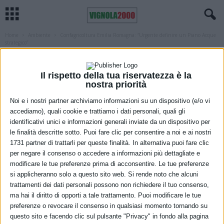
Home
Ambiente
Confagricoltura Emilia Romagna: “Urgente definire un Piano Acque
strategico”
AMBIENTE
REGIONE
Confagricoltura Emilia Romagna:
Il rispetto della tua riservatezza è la
“Urgente definire un Piano Acque
nostra priorità
strategico”
Noi e i nostri partner archiviamo informazioni su un dispositivo (e/o vi
accediamo), quali cookie e trattiamo i dati personali, quali gli
identificativi unici e informazioni generali inviate da un dispositivo per
8 Luglio 2021
le finalità descritte sotto. Puoi fare clic per consentire a noi e ai nostri
1731 partner di trattarli per queste finalità. In alternativa puoi fare clic
per negare il consenso o accedere a informazioni più dettagliate e
modificare le tue preferenze prima di acconsentire. Le tue preferenze
si applicheranno solo a questo sito web. Si rende noto che alcuni
trattamenti dei dati personali possono non richiedere il tuo consenso,
ma hai il diritto di opporti a tale trattamento. Puoi modificare le tue
preferenze o revocare il consenso in qualsiasi momento tornando su
questo sito e facendo clic sul pulsante "Privacy" in fondo alla pagina
fiume Po (foto Paolo Panni)