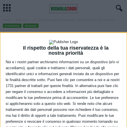
Home
Economia
In Emilia Romagna l’artigianato ingrana la prima per ripartire
ECONOMIA
REGIONE
In Emilia Romagna l’artigianato ingrana
la prima per ripartire
Il rispetto della tua riservatezza è la
nostra priorità
8 Luglio 2021
Noi e i nostri partner archiviamo informazioni su un dispositivo (e/o vi
accediamo), quali cookie e trattiamo i dati personali, quali gli
identificativi unici e informazioni generali inviate da un dispositivo per
le finalità descritte sotto. Puoi fare clic per consentire a noi e ai nostri
1731 partner di trattarli per queste finalità. In alternativa puoi fare clic
per negare il consenso o accedere a informazioni più dettagliate e
modificare le tue preferenze prima di acconsentire. Le tue preferenze
si applicheranno solo a questo sito web. Si rende noto che alcuni
La ripresa in corso a livello globale, il progressivo ridursi della
trattamenti dei dati personali possono non richiedere il tuo consenso,
pressione della pandemia e la capacità delle imprese di
ma hai il diritto di opporti a tale trattamento. Puoi modificare le tue
riorganizzare l’attività e le misure di incentivazione settoriali: queste
preferenze o revocare il consenso in qualsiasi momento tornando su