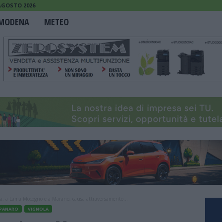
AGOSTO 2026
MODENA
METEO
ra, a Lama Mocogno e a Marano, causa attraversamento...
 PANARO
VIGNOLA