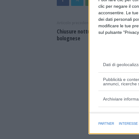
clic per negare il co
acconsentire. Le tue
dei dati personali po
Articolo precedente
modificare le tue pr
Chiusure notturne su A1 e A14 nel
sul pulsante "Privacy
bolognese
Dati di geolocalizz
Pubblicità e conten
annunci, ricerche s
Archiviare informa
Finalità e caratter
PARTNER
INTERESSE