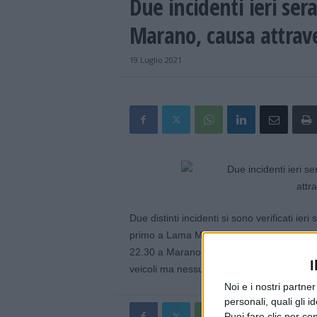
Due incidenti ieri se
Marano, causa attrav
19 Luglio 2021
Due distinti incidenti si sono verificati ier
primo a Lama Mocogno sulla SP40, alle 22.
22.30 a Marano per l’attraversamento di un c
I
veicoli ma nessuna persona ferita.
Noi e i nostri partne
personali, quali gli i
Puoi fare clic per con