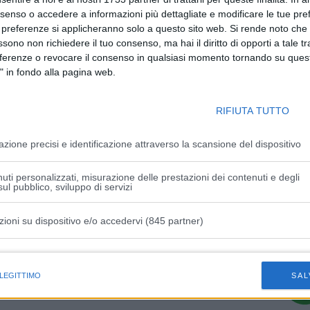
nsenso o accedere a informazioni più dettagliate e modificare le tue pr
 preferenze si applicheranno solo a questo sito web. Si rende noto che 
ssono non richiedere il tuo consenso, ma hai il diritto di opporti a tale t
Articolo successivo
eferenze o revocare il consenso in qualsiasi momento tornando su quest
Martedì notte, in A13, chiusa la stazione
" in fondo alla pagina web.
di Ferrara nord in entrata verso Bologna
RIFIUTA TUTTO
azione precisi e identificazione attraverso la scansione del dispositivo
uti personalizzati, misurazione delle prestazioni dei contenuti e degli
ul pubblico, sviluppo di servizi
zioni su dispositivo e/o accedervi (845 partner)
istiche speciali
 LEGITTIMO
SAL