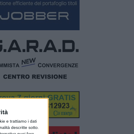
ità
ie e trattiamo i dati
nalità descritte sotto.
lternativa puoi fare