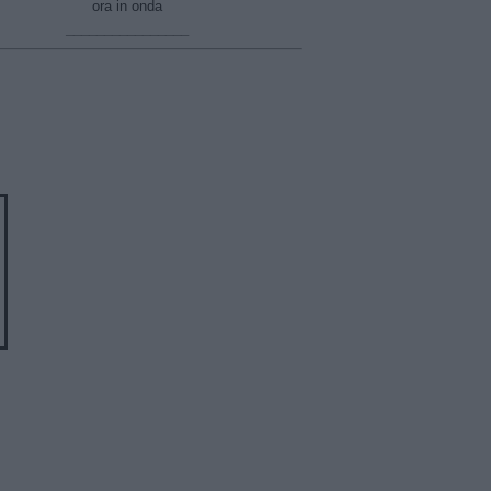
ora in onda
________________