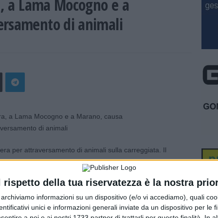
ra, a Lama Mocogno e a
ersamento di animali
i sera per attraversamento di animali sulla carreggiata. Il
10, per attraversamento di un capriolo, il secondo alle
inghiale. In tutti e due i casi sono stati riportati danni ai
l rispetto della tua riservatezza è la nostra prior
r archiviamo informazioni su un dispositivo (e/o vi accediamo), quali cook
dentificativi unici e informazioni generali inviate da un dispositivo per le fi
sentire a noi e ai nostri 1733 partner di trattarli per queste finalità. In a