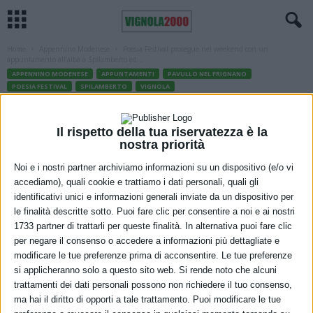
Home
Appennino Modenese
Poesia Festival prosegue nel weekend con un
appuntamento all’alba a Spilamberto ed...
APPENNINO MODENESE
APPUNTAMENTI
PAVULLO NEL FRIGNANO
POESIA FESTIVAL
SPILAMBERTO
VIGNOLA
Poesia Festival prosegue nel weekend
con un appuntamento all’alba a
Il rispetto della tua riservatezza è la
nostra priorità
Spilamberto ed uno al tramonto a
Noi e i nostri partner archiviamo informazioni su un dispositivo (e/o vi
Pavullo
accediamo), quali cookie e trattiamo i dati personali, quali gli
identificativi unici e informazioni generali inviate da un dispositivo per
21 Luglio 2021
le finalità descritte sotto. Puoi fare clic per consentire a noi e ai nostri
1733 partner di trattarli per queste finalità. In alternativa puoi fare clic
per negare il consenso o accedere a informazioni più dettagliate e
modificare le tue preferenze prima di acconsentire. Le tue preferenze
si applicheranno solo a questo sito web. Si rende noto che alcuni
trattamenti dei dati personali possono non richiedere il tuo consenso,
ma hai il diritto di opporti a tale trattamento. Puoi modificare le tue