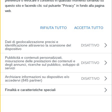
preferenze o revocare il consenso in qualsiasi momento tornando su
questo sito e facendo clic sul pulsante "Privacy" in fondo alla pagina
web.
Grande attesa per uno degli appuntamenti poetici più rilevanti della
rassegna estiva del Poesia Festival, per l’esperienza, la qualità dei
poeti e per il calibro del musicista che li accompagnerà: sabato 24
RIFIUTA TUTTO
ACCETTA TUTTO
luglio, a Spilamberto (Mo), l’alba farà da sfondo alle letture di
Francesco Genitoni, Jean Robaey, Elio Tavilla e all’arpa di Davide
Dati di geolocalizzazione precisi e
Burani. Appuntamento alle 5.40 nella spiaggetta del Fiume Panaro,
identificazione attraverso la scansione del
DISATTIVO
dispositivo
situata presso il ponte del paese, per un risveglio poetico a stretto
contatto con la natura.
Pubblicità e contenuti personalizzati,
misurazione delle prestazioni dei contenuti e
DISATTIVO
degli annunci, ricerche sul pubblico, sviluppo di
servizi
Archiviare informazioni su dispositivo e/o
DISATTIVO
accedervi (845 partner)
Francesco Genitoni (Reggio, 1951), residente a Sassuolo, è autore
di numerose pubblicazioni tra cui il racconto per ragazzi Ruscello
Finalità e caratteristiche speciali
Bello si innamora (Einaudi, 1995) e le raccolte di poesie Da una vita
frammentaria (Incontri Editrice 2009) e Archivi e paesaggi (Book
Editore, 2020). È stato direttore delle riviste di poesia “Gli immediati
dintorni” e “Frontiera”.