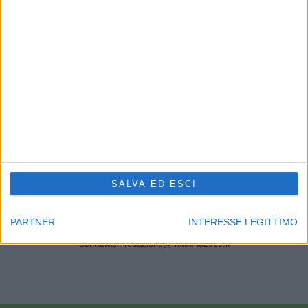
CHI SIAMO
Linea Radio Multimedia srl
P.Iva 02556210363 - Cap.Soc. 10.329,12 i.v.
Reg.Imprese Modena Nr.02556210363 - Rea Nr.311810
Supplemento al Periodico quotidiano Sassuolo2000.it
Reg. Trib. di Modena il 30/08/2001 al nr. 1599 - ROC 7892
Direttore responsabile Fabrizio Gherardi
Phone: 0536.807013
SALVA ED ESCI
Il nostro
news-network
:
sassuolo2000.it
-
reggio2000.it
-
bologna2000.com
-
carpi2000.it
-
appenninonotizie.it
-
modena2000.it
PARTNER
INTERESSE LEGITTIMO
Contattaci:
redazione@modena2000.it