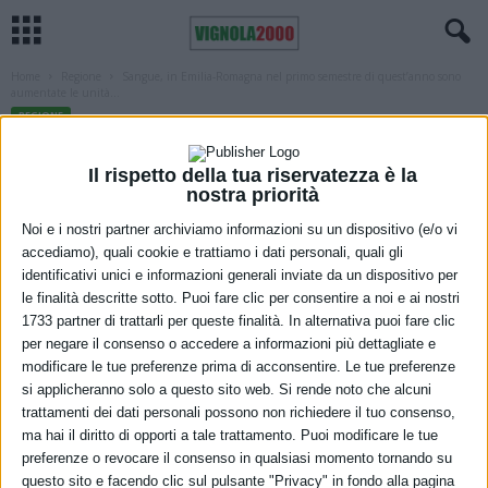
Home
Regione
Sangue, in Emilia-Romagna nel primo semestre di quest’anno sono
aumentate le unità...
REGIONE
Sangue, in Emilia-Romagna nel primo
Il rispetto della tua riservatezza è la
semestre di quest’anno sono
nostra priorità
aumentate le unità raccolte (+8,97%) e
Noi e i nostri partner archiviamo informazioni su un dispositivo (e/o vi
accediamo), quali cookie e trattiamo i dati personali, quali gli
trasfuse (+10,77) rispetto al 2020
identificativi unici e informazioni generali inviate da un dispositivo per
le finalità descritte sotto. Puoi fare clic per consentire a noi e ai nostri
30 Luglio 2021
1733 partner di trattarli per queste finalità. In alternativa puoi fare clic
per negare il consenso o accedere a informazioni più dettagliate e
modificare le tue preferenze prima di acconsentire. Le tue preferenze
si applicheranno solo a questo sito web. Si rende noto che alcuni
trattamenti dei dati personali possono non richiedere il tuo consenso,
ma hai il diritto di opporti a tale trattamento. Puoi modificare le tue
preferenze o revocare il consenso in qualsiasi momento tornando su
questo sito e facendo clic sul pulsante "Privacy" in fondo alla pagina