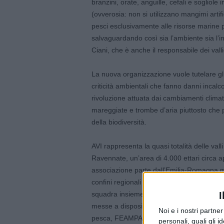
branzini, orate, anguille, cefali e sogliol
(ovverosia: non si utilizzano mangimi artif
pesci esclusivamente alle risorse marine pr
salvaguardando così sia l’ambiente sia l’in
Ciani, che è anche il responsabile dei vall
La nuova organizzazione vuole tutelare gli 
criticità ambientali che fanno danni incalcola
rivoluzione attuata dai cambiamenti climat
mareggiate e trombe d’aria piuttosto che pe
della biodiversità.
AVI rappresenta la quasi totalità delle val
Ravennate, un’area di 4.000 ettari circa 
associazione parte dall’Emilia-Romagna ma 
confini regionali con l’obiettivo da un lato d
squadra insieme a Regione, enti universita
I
messe a disposizione dalla nuova PAC e in 
Noi e i nostri partne
pesca, FEAMPA 2021-27», sottolinea il ne
personali, quali gli i