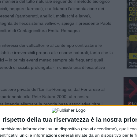
e in maniera del tutto naturale seguendo il metodo biologico
iciali, neppure farmaci), e affidando l’alimentazione dei
esenti (gamberetti, anellidi, molluschi e larve),
tegrità dell’ecosistema vallivo», spiega il presidente Paolo
icoltori di Confagricoltura Emilia Romagna.
interessi dei vallicoltori e al contempo contrastare le
bili e irreversibili proprio alle risorse naturali, tanto che la
ici – in primis eventi meteo sempre più frequenti quali
riodi di siccità prolungata -, richiede una difesa attiva
li costiere private dell’Emilia-Romagna, dal Ferrarese al
appartenente alla Rete Natura 2000. «La nostra
intende allargare la propria base associativa oltre i
i sviluppare la vallicoltura estensiva, dall’altro di fare
ri e pubblica amministrazione, per intercettare le risorse
l rispetto della tua riservatezza è la nostra prior
particolare dal Fondo europeo per gli affari marittimi e la
r archiviamo informazioni su un dispositivo (e/o vi accediamo), quali cook
o presidente.
dentificativi unici e informazioni generali inviate da un dispositivo per le fi