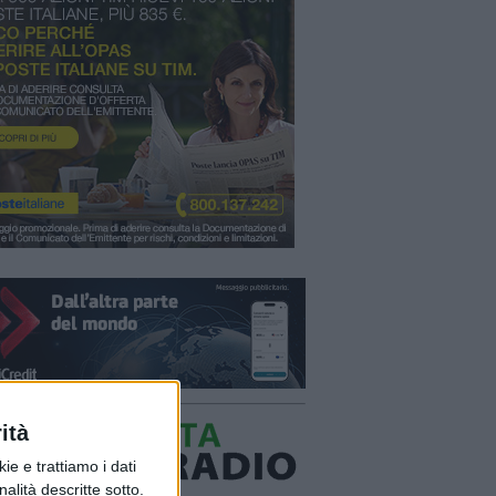
ità
ie e trattiamo i dati
nalità descritte sotto.