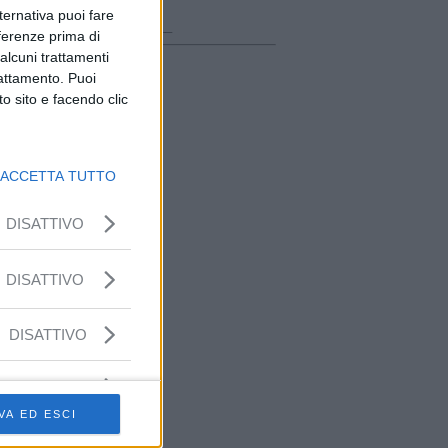
ora in onda
lternativa puoi fare
________________
eferenze prima di
alcuni trattamenti
rattamento. Puoi
o sito e facendo clic
ACCETTA TUTTO
DISATTIVO
DISATTIVO
DISATTIVO
VA ED ESCI