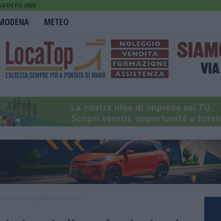
 AGOSTO 2026
MODENA
METEO
a che riunisce i pescatori delle valli