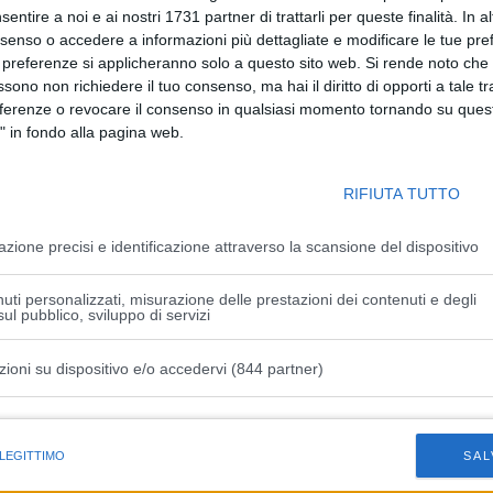
sentire a noi e ai nostri 1731 partner di trattarli per queste finalità. In a
nte Aldo Tasselli, consulente tecnico scientifico. Tra le
nsenso o accedere a informazioni più dettagliate e modificare le tue pr
 preferenze si applicheranno solo a questo sito web. Si rende noto che 
o di lavoro regionale per la vallicoltura; 2) l’attivazione di uno
ssono non richiedere il tuo consenso, ma hai il diritto di opporti a tale t
ure al fine di ridurre l’eccessiva burocrazia (queste aree
eferenze o revocare il consenso in qualsiasi momento tornando su quest
a 2000, soggetti a vincoli ambientali, strutturali e gestionali
" in fondo alla pagina web.
 di un piano urbanistico particolareggiato che includa le
nterventi strutturali (arginature di difesa interna ed esterna,
RIFIUTA TUTTO
ini di canali, argini e dossi); 4) l’inserimento della
nziario specifico, tra gli indirizzi prioritari del FEAMPA 2021-
azione precisi e identificazione attraverso la scansione del dispositivo
uti personalizzati, misurazione delle prestazioni dei contenuti e degli
li diventa prioritario in questa fase di ripresa economica
ul pubblico, sviluppo di servizi
 siccità – aggiunge il presidente dell’AVI – che mette a
 Infatti, la circolazione idraulica all’interno delle valli
zioni su dispositivo e/o accedervi (844 partner)
zione e a mantenere livelli di salinità ottimali. Quindi si
ni – garantire il funzionamento dei canali di collegamento
istiche speciali
 LEGITTIMO
SAL
icoltura Emilia Romagna, esprime soddisfazione per la