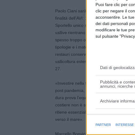
Puoi fare clic per con
Paolo Ciani sarà affiancato dal vicepreside
clic per negare il co
acconsentire. Le tue
finalità dell’AVI: 1) l’istituzione di un tavol
dei dati personali po
Sportello unico semplificatore delle proced
modificare le tue pr
vallive rientrano tra i siti della Rete Natur
sul pulsante "Privacy
spesso troppo onerosi); 3) la formulazione
tipologie e i materiali utilizzabili per gli i
restauri conservativi degli immobili e riprist
vallicoltura estensiva, con il suo piano fina
Dati di geolocalizz
27.
Pubblicità e conten
«Investire nella tutela delle risorse natura
annunci, ricerche s
post pandemia, attualmente aggravata dalla
dura prova l’equilibrio degli habitat naturali.
Archiviare informa
costiere non è sufficiente a creare ossigena
ritiene essenziale – l’appello di Paolo Cia
Finalità e caratter
verso il mare».
PARTNER
INTERESSE
Marcello Bonvicini, presidente di Confagr