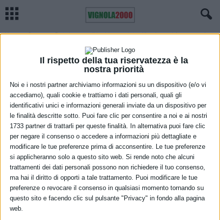
Home
Cronaca
Resta in carcere il tunisino arrestato a Vignola per violenza sessuale...
CRONACA
VIGNOLA
Resta in carcere il tunisino arrestato a
Il rispetto della tua riservatezza è la
nostra priorità
Vignola per violenza sessuale e lesioni
Noi e i nostri partner archiviamo informazioni su un dispositivo (e/o vi
personali
accediamo), quali cookie e trattiamo i dati personali, quali gli
identificativi unici e informazioni generali inviate da un dispositivo per
27 Agosto 2021
le finalità descritte sotto. Puoi fare clic per consentire a noi e ai nostri
1733 partner di trattarli per queste finalità. In alternativa puoi fare clic
per negare il consenso o accedere a informazioni più dettagliate e
modificare le tue preferenze prima di acconsentire. Le tue preferenze
si applicheranno solo a questo sito web. Si rende noto che alcuni
trattamenti dei dati personali possono non richiedere il tuo consenso,
ma hai il diritto di opporti a tale trattamento. Puoi modificare le tue
preferenze o revocare il consenso in qualsiasi momento tornando su
questo sito e facendo clic sul pulsante "Privacy" in fondo alla pagina
web.
Nella mattinata odierna si è tenuta l’udienza di convalida