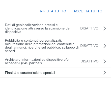
dell’arresto del tunisino 25enne tratto in arresto nella sera di
mercoledì scorso, perché responsabile di violenza sessuale e
RIFIUTA TUTTO
ACCETTA TUTTO
lesioni personali, avendo aggredito una donna nei pressi del
“percorso Sole” di Vignola. In base alle risultanze investigative
Dati di geolocalizzazione precisi e
prospettate, il GIP presso il Tribunale di Modena ha convalidato
identificazione attraverso la scansione del
DISATTIVO
dispositivo
l’arresto, disponendo la custodia cautelare in carcere a carico
dell’indagato.
Pubblicità e contenuti personalizzati,
misurazione delle prestazioni dei contenuti e
DISATTIVO
degli annunci, ricerche sul pubblico, sviluppo di
servizi
Archiviare informazioni su dispositivo e/o
DISATTIVO
accedervi (845 partner)
Finalità e caratteristiche speciali
Articolo precedente
Articolo successivo
Alto il rischio di incendi
Libere Gran Premio del
boschivi, prorogato fino al 5
Belgio: Carlos 11°, Charles