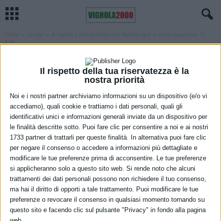
Home
Scuola
A Vignola il polo scolastico Levi-Paradisi apre la nuova palazzina, 18
aule...
SCUOLA
VIGNOLA
A Vignola il polo scolastico Levi-Paradisi
Il rispetto della tua riservatezza è la
nostra priorità
apre la nuova palazzina, 18 aule per 430
Noi e i nostri partner archiviamo informazioni su un dispositivo (e/o vi
studenti
accediamo), quali cookie e trattiamo i dati personali, quali gli
identificativi unici e informazioni generali inviate da un dispositivo per
13 Settembre 2021
le finalità descritte sotto. Puoi fare clic per consentire a noi e ai nostri
1733 partner di trattarli per queste finalità. In alternativa puoi fare clic
per negare il consenso o accedere a informazioni più dettagliate e
modificare le tue preferenze prima di acconsentire. Le tue preferenze
si applicheranno solo a questo sito web. Si rende noto che alcuni
trattamenti dei dati personali possono non richiedere il tuo consenso,
ma hai il diritto di opporti a tale trattamento. Puoi modificare le tue
preferenze o revocare il consenso in qualsiasi momento tornando su
questo sito e facendo clic sul pulsante "Privacy" in fondo alla pagina
web.