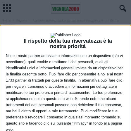
Home
Regione
Apertura anno scolastico: partenza con inaugurazioni in Emilia-
Romagna
REGIONE
SCUOLA
Apertura anno scolastico: partenza con
Il rispetto della tua riservatezza è la
nostra priorità
inaugurazioni in Emilia-Romagna
Noi e i nostri partner archiviamo informazioni su un dispositivo (e/o vi
13 Settembre 2021
accediamo), quali cookie e trattiamo i dati personali, quali gli
identificativi unici e informazioni generali inviate da un dispositivo per
le finalità descritte sotto. Puoi fare clic per consentire a noi e ai nostri
1733 partner di trattarli per queste finalità. In alternativa puoi fare clic
per negare il consenso o accedere a informazioni più dettagliate e
modificare le tue preferenze prima di acconsentire. Le tue preferenze
si applicheranno solo a questo sito web. Si rende noto che alcuni
trattamenti dei dati personali possono non richiedere il tuo consenso,
ma hai il diritto di opporti a tale trattamento. Puoi modificare le tue
preferenze o revocare il consenso in qualsiasi momento tornando su
Partenza con due inaugurazioni per il nuovo anno scolastico in
questo sito e facendo clic sul pulsante "Privacy" in fondo alla pagina
Emilia-Romagna: 18 aule per le superiori Paradisi e Levi di Vignola
web.