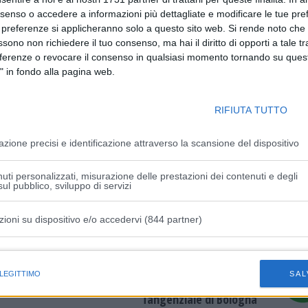
nsenso o accedere a informazioni più dettagliate e modificare le tue pr
lla città croata di Vukovar da parte dell’Armata Popolare
 preferenze si applicheranno solo a questo sito web. Si rende noto che 
litari serbe nell’ambito della guerra d’indipendenza croata.
ssono non richiedere il tuo consenso, ma hai il diritto di opporti a tale t
991 e si concluse con la sconfitta e il ritiro della locale
eferenze o revocare il consenso in qualsiasi momento tornando su quest
ta e la quasi totale devastazione di Vukovar, pesantemente
" in fondo alla pagina web.
evento che suscitò un’enorme eco nell’opinione pubblica
ovar “la Stalingrado croata”. Ingresso gratuito con Green
RIFIUTA TUTTO
venerdì 17 (cultura@comune.maranello.mo.it tel.
azione precisi e identificazione attraverso la scansione del dispositivo
uti personalizzati, misurazione delle prestazioni dei contenuti e degli
ul pubblico, sviluppo di servizi
zioni su dispositivo e/o accedervi (844 partner)
istiche speciali
Articolo successivo
 LEGITTIMO
SAL
Chiusure programmate su A1 e
Tangenziale di Bologna