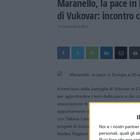
Maranello, la pace in 
di Vukovar: incontro 
14 Settembre 2021
A trent’anni dalla battaglia di Vukovar in 
per approfondire i temi della pace e dei c
associazione di sostegno a distanza e prog
appuntamento è in programma venerdì 17 s
I
con Sabina Langer, socia fondatrice della 
progetti di inclusione, cittadinanza attiv
Noi e i nostri partne
personali, quali gli i
Matteo Pagliani.
Puoi fare clic per con