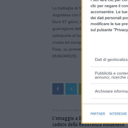
clic per negare il co
La battaglia di Vukovar indica l’assedio de
acconsentire. Le tue
Jugoslava con l’appoggio di milizie parami
dei dati personali po
Durò 87 giorni, tra l’agosto e il novembre 1
modificare le tue pr
guarnigione della Guardia Nazionale Croa
sul pulsante "Privacy
sottoposta al fuoco delle artiglierie. Un 
croata ed europea: la stampa battezzò Vuk
Pass, su prenotazione entro le ore 13 di 
0536240020).
Dati di geolocalizz
Pubblicità e conten
annunci, ricerche s
Archiviare informa
Finalità e caratter
Articolo precedente
PARTNER
INTERESSE
L’omaggio a Demos Malavasi, primo
caduto della Resistenza modenese