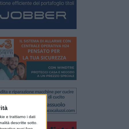
ità
ie e trattiamo i dati
nalità descritte sotto.
lternativa puoi fare