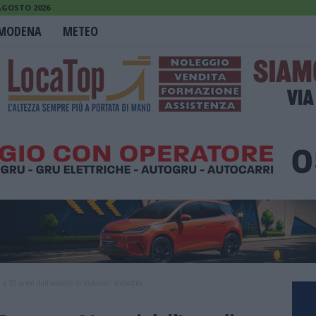
 AGOSTO 2026
MODENA
METEO
 a 30 anni dall’assedio di Vukovar: incontro...