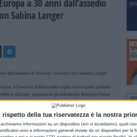
Europa a 30 anni dall’assedio
con Sabina Langer
Croazia, il Comune di Maranello ospita due incontri pubblici
onflitti in Europa, organizzati da Adottando Bologna Onlus,
etti di solidarietà che opera in Bosnia Erzegovina. Il primo
ettembre alle ore 20.30 alla Biblioteca Mabic: un incontro
l rispetto della tua riservatezza è la nostra prior
Casa delle donne di Milano, attiva da oltre vent’anni in
a e nonviolenza in Bosnia Erzegovina. Coordina la serata
r archiviamo informazioni su un dispositivo (e/o vi accediamo), quali cook
dentificativi unici e informazioni generali inviate da un dispositivo per le fi
sentire a noi e ai nostri 1731 partner di trattarli per queste finalità. In a