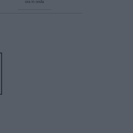
ora in onda
________________