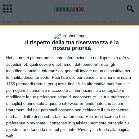
Home
Vignola
Il progetto di bilancio partecipativo del Comune di Vignola al festival
Modena...
VIGNOLA
Il progetto di bilancio partecipativo del
Il rispetto della tua riservatezza è la
nostra priorità
Comune di Vignola al festival Modena
Noi e i nostri partner archiviamo informazioni su un dispositivo (e/o vi
Smart Life
accediamo), quali cookie e trattiamo i dati personali, quali gli
identificativi unici e informazioni generali inviate da un dispositivo per
22 Settembre 2021
le finalità descritte sotto. Puoi fare clic per consentire a noi e ai nostri
1733 partner di trattarli per queste finalità. In alternativa puoi fare clic
per negare il consenso o accedere a informazioni più dettagliate e
modificare le tue preferenze prima di acconsentire. Le tue preferenze
si applicheranno solo a questo sito web. Si rende noto che alcuni
trattamenti dei dati personali possono non richiedere il tuo consenso,
ma hai il diritto di opporti a tale trattamento. Puoi modificare le tue
preferenze o revocare il consenso in qualsiasi momento tornando su
questo sito e facendo clic sul pulsante "Privacy" in fondo alla pagina
web.