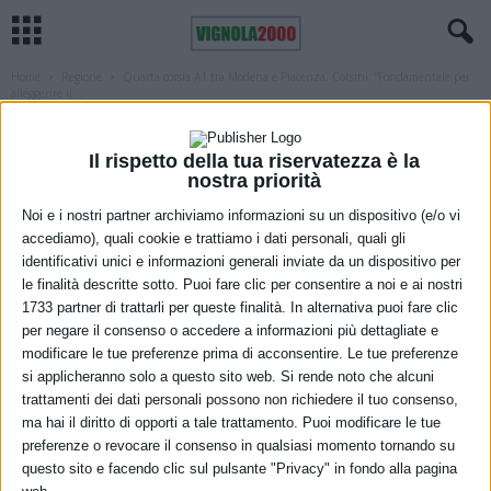
Home
Regione
Quarta corsia A1 tra Modena e Piacenza, Corsini: “Fondamentale per
alleggerire il...
REGIONE
VIABILITÀ
Quarta corsia A1 tra Modena e Piacenza,
Il rispetto della tua riservatezza è la
nostra priorità
Corsini: “Fondamentale per alleggerire
Noi e i nostri partner archiviamo informazioni su un dispositivo (e/o vi
il traffico e sostenere la ripresa
accediamo), quali cookie e trattiamo i dati personali, quali gli
economica dei distretti industriali”
identificativi unici e informazioni generali inviate da un dispositivo per
le finalità descritte sotto. Puoi fare clic per consentire a noi e ai nostri
18 Ottobre 2021
1733 partner di trattarli per queste finalità. In alternativa puoi fare clic
per negare il consenso o accedere a informazioni più dettagliate e
modificare le tue preferenze prima di acconsentire. Le tue preferenze
si applicheranno solo a questo sito web. Si rende noto che alcuni
trattamenti dei dati personali possono non richiedere il tuo consenso,
ma hai il diritto di opporti a tale trattamento. Puoi modificare le tue
preferenze o revocare il consenso in qualsiasi momento tornando su
questo sito e facendo clic sul pulsante "Privacy" in fondo alla pagina