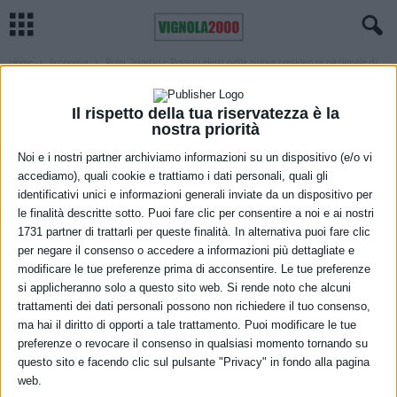
Home
Economia
Rossi, Varetto e Rosselli eletti nella nuova presidenza nazionale di
Confesercenti
ECONOMIA
MODENA
Il rispetto della tua riservatezza è la
Rossi, Varetto e Rosselli eletti nella
nostra priorità
nuova presidenza nazionale di
Noi e i nostri partner archiviamo informazioni su un dispositivo (e/o vi
accediamo), quali cookie e trattiamo i dati personali, quali gli
Confesercenti
identificativi unici e informazioni generali inviate da un dispositivo per
le finalità descritte sotto. Puoi fare clic per consentire a noi e ai nostri
2 Novembre 2021
1731 partner di trattarli per queste finalità. In alternativa puoi fare clic
per negare il consenso o accedere a informazioni più dettagliate e
modificare le tue preferenze prima di acconsentire. Le tue preferenze
si applicheranno solo a questo sito web. Si rende noto che alcuni
trattamenti dei dati personali possono non richiedere il tuo consenso,
ma hai il diritto di opporti a tale trattamento. Puoi modificare le tue
preferenze o revocare il consenso in qualsiasi momento tornando su
questo sito e facendo clic sul pulsante "Privacy" in fondo alla pagina
web.