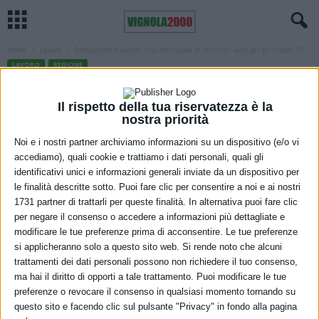
Home
Lavoro
Formazione e lavoro: una settimana di seminari web per gli under 30...
LAVORO
REGIONE
Formazione e lavoro: una settimana di
Il rispetto della tua riservatezza è la
seminari web per gli under 30 non
nostra priorità
impegnati nello studio, nell’impegno
Noi e i nostri partner archiviamo informazioni su un dispositivo (e/o vi
accediamo), quali cookie e trattiamo i dati personali, quali gli
lavorativo e in percorsi formativi
identificativi unici e informazioni generali inviate da un dispositivo per
le finalità descritte sotto. Puoi fare clic per consentire a noi e ai nostri
3 Novembre 2021
1731 partner di trattarli per queste finalità. In alternativa puoi fare clic
per negare il consenso o accedere a informazioni più dettagliate e
modificare le tue preferenze prima di acconsentire. Le tue preferenze
si applicheranno solo a questo sito web. Si rende noto che alcuni
trattamenti dei dati personali possono non richiedere il tuo consenso,
ma hai il diritto di opporti a tale trattamento. Puoi modificare le tue
preferenze o revocare il consenso in qualsiasi momento tornando su
questo sito e facendo clic sul pulsante "Privacy" in fondo alla pagina