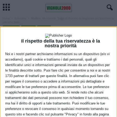
Home
Economia
Modena, Muzzarelli: “Legge di Bilancio da migliorare per sostenere le
politiche locali...
ECONOMIA
MODENA
SOCIALE
Modena, Muzzarelli: “Legge di Bilancio
Il rispetto della tua riservatezza è la
da migliorare per sostenere le politiche
nostra priorità
locali di ripartenza post-Covid”
Noi e i nostri partner archiviamo informazioni su un dispositivo (e/o vi
accediamo), quali cookie e trattiamo i dati personali, quali gli
4 Novembre 2021
identificativi unici e informazioni generali inviate da un dispositivo per
le finalità descritte sotto. Puoi fare clic per consentire a noi e ai nostri
1733 partner di trattarli per queste finalità. In alternativa puoi fare clic
per negare il consenso o accedere a informazioni più dettagliate e
modificare le tue preferenze prima di acconsentire. Le tue preferenze
si applicheranno solo a questo sito web. Si rende noto che alcuni
trattamenti dei dati personali possono non richiedere il tuo consenso,
ma hai il diritto di opporti a tale trattamento. Puoi modificare le tue
preferenze o revocare il consenso in qualsiasi momento tornando su
questo sito e facendo clic sul pulsante "Privacy" in fondo alla pagina