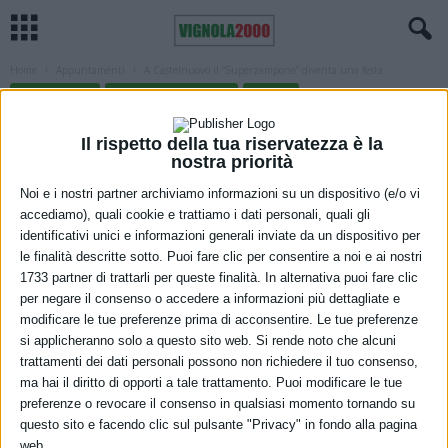
Home
Appuntamenti
A Castelnuovo il “Superzampone” diventa una festa
APPUNTAMENTI
CASTELNUOVO RANGONE
VIGNOLA
A Castelnuovo il “Superzampone”
Il rispetto della tua riservatezza è la
diventa una festa
nostra priorità
11 Novembre 2021
Noi e i nostri partner archiviamo informazioni su un dispositivo (e/o vi
accediamo), quali cookie e trattiamo i dati personali, quali gli
identificativi unici e informazioni generali inviate da un dispositivo per
le finalità descritte sotto. Puoi fare clic per consentire a noi e ai nostri
1733 partner di trattarli per queste finalità. In alternativa puoi fare clic
per negare il consenso o accedere a informazioni più dettagliate e
modificare le tue preferenze prima di acconsentire. Le tue preferenze
si applicheranno solo a questo sito web. Si rende noto che alcuni
trattamenti dei dati personali possono non richiedere il tuo consenso,
La festa del Superzampone torna nel fine settimana del 4 e 5
ma hai il diritto di opporti a tale trattamento. Puoi modificare le tue
dicembre nel centro storico di Castelnuovo Rangone con diverse
preferenze o revocare il consenso in qualsiasi momento tornando su
novità; la 32esima edizione della manifestazione, infatti, non
questo sito e facendo clic sul pulsante "Privacy" in fondo alla pagina
web.