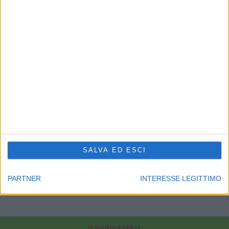
CHI SIAMO
Linea Radio Multimedia srl
P.Iva 02556210363 - Cap.Soc. 10.329,12 i.v.
Reg.Imprese Modena Nr.02556210363 - Rea Nr.311810
Supplemento al Periodico quotidiano Sassuolo2000.it
Reg. Trib. di Modena il 30/08/2001 al nr. 1599 - ROC 7892
Direttore responsabile Fabrizio Gherardi
Phone: 0536.807013
Il nostro
news-network
:
sassuolo2000.it
-
reggio2000.it
-
bologna2000.com
-
carpi2000.it
-
appenninonotizie.it
-
modena2000.it
SALVA ED ESCI
Contattaci:
redazione@modena2000.it
PARTNER
INTERESSE LEGITTIMO
© VIGNOLA2000.IT