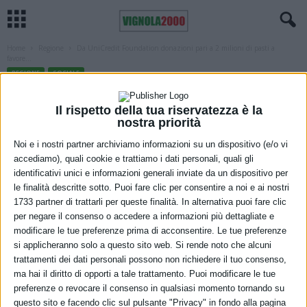
Home
Regione
Da UniCredit Foundation donazioni pari a 2 milioni di pasti a
favore...
REGIONE
SOCIALE
Da UniCredit Foundation donazioni pari
Il rispetto della tua riservatezza è la
a 2 milioni di pasti a favore delle
nostra priorità
organizzazioni impegnate nella
Noi e i nostri partner archiviamo informazioni su un dispositivo (e/o vi
accediamo), quali cookie e trattiamo i dati personali, quali gli
distribuzione di cibo alle persone in
identificativi unici e informazioni generali inviate da un dispositivo per
stato di bisogno
le finalità descritte sotto. Puoi fare clic per consentire a noi e ai nostri
1733 partner di trattarli per queste finalità. In alternativa puoi fare clic
per negare il consenso o accedere a informazioni più dettagliate e
16 Novembre 2021
modificare le tue preferenze prima di acconsentire. Le tue preferenze
si applicheranno solo a questo sito web. Si rende noto che alcuni
trattamenti dei dati personali possono non richiedere il tuo consenso,
ma hai il diritto di opporti a tale trattamento. Puoi modificare le tue
preferenze o revocare il consenso in qualsiasi momento tornando su
questo sito e facendo clic sul pulsante "Privacy" in fondo alla pagina