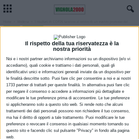
Home
Modena
I risultati di COP26 saranno al centro di un evento promosso dal...
MODENA
UNIVERSITÀ
I risultati di COP26 saranno al centro di
Il rispetto della tua riservatezza è la
un evento promosso dal Dipartimento
nostra priorità
di Ingegneria “Enzo Ferrari” di Unimore
Noi e i nostri partner archiviamo informazioni su un dispositivo (e/o vi
accediamo), quali cookie e trattiamo i dati personali, quali gli
10 Dicembre 2021
identificativi unici e informazioni generali inviate da un dispositivo per
le finalità descritte sotto. Puoi fare clic per consentire a noi e ai nostri
1733 partner di trattarli per queste finalità. In alternativa puoi fare clic
per negare il consenso o accedere a informazioni più dettagliate e
modificare le tue preferenze prima di acconsentire. Le tue preferenze
si applicheranno solo a questo sito web. Si rende noto che alcuni
trattamenti dei dati personali possono non richiedere il tuo consenso,
ma hai il diritto di opporti a tale trattamento. Puoi modificare le tue
preferenze o revocare il consenso in qualsiasi momento tornando su
questo sito e facendo clic sul pulsante "Privacy" in fondo alla pagina
Al
Dipartimento di Ingegneria “Enzo Ferrari”
si svolgerà un
web.