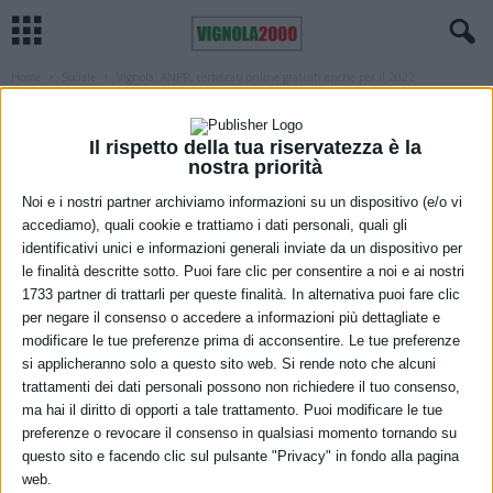
Home
Sociale
Vignola: ANPR, certificati online gratuiti anche per il 2022
SOCIALE
VIGNOLA
Vignola: ANPR, certificati online gratuiti
Il rispetto della tua riservatezza è la
anche per il 2022
nostra priorità
Noi e i nostri partner archiviamo informazioni su un dispositivo (e/o vi
14 Gennaio 2022
accediamo), quali cookie e trattiamo i dati personali, quali gli
identificativi unici e informazioni generali inviate da un dispositivo per
le finalità descritte sotto. Puoi fare clic per consentire a noi e ai nostri
1733 partner di trattarli per queste finalità. In alternativa puoi fare clic
per negare il consenso o accedere a informazioni più dettagliate e
modificare le tue preferenze prima di acconsentire. Le tue preferenze
si applicheranno solo a questo sito web. Si rende noto che alcuni
trattamenti dei dati personali possono non richiedere il tuo consenso,
ma hai il diritto di opporti a tale trattamento. Puoi modificare le tue
Ora che il numero delle persone costrette alla quarantena è in
preferenze o revocare il consenso in qualsiasi momento tornando su
aumento, è utile ricordare che molte delle attività per cui
questo sito e facendo clic sul pulsante "Privacy" in fondo alla pagina
normalmente ci si rivolge allo Sportello 1 del Comune, ovvero la
web.