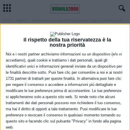
Home
Regione
Partecipazione: online c’è “PartecipAzioni”, nuova piattaforma della
Regione
REGIONE
SOCIALE
Partecipazione: online c’è
Il rispetto della tua riservatezza è la
nostra priorità
“PartecipAzioni”, nuova piattaforma
Noi e i nostri partner archiviamo informazioni su un dispositivo (e/o vi
della Regione
accediamo), quali cookie e trattiamo i dati personali, quali gli
identificativi unici e informazioni generali inviate da un dispositivo per
14 Febbraio 2022
le finalità descritte sotto. Puoi fare clic per consentire a noi e ai nostri
1731 partner di trattarli per queste finalità. In alternativa puoi fare clic
per negare il consenso o accedere a informazioni più dettagliate e
modificare le tue preferenze prima di acconsentire. Le tue preferenze
si applicheranno solo a questo sito web. Si rende noto che alcuni
trattamenti dei dati personali possono non richiedere il tuo consenso,
ma hai il diritto di opporti a tale trattamento. Puoi modificare le tue
preferenze o revocare il consenso in qualsiasi momento tornando su
questo sito e facendo clic sul pulsante "Privacy" in fondo alla pagina
web.