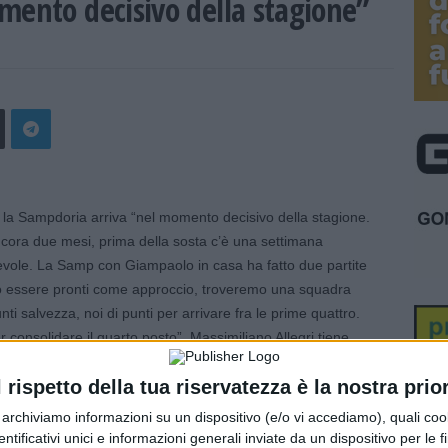
mento decisivo della stagione”
a Sampdoria arriva “nel momento decisivo della stagione.
ora due mesi, prima della sosta c’è una settimana
cevole. La Samp con Giampaolo in casa ha fatto due partite
emo essere pronti come approccio, troveremo una squadra
ti salvezza, noi di punti per arrivare fra le prime quattro.
r consolidare il quarto posto”. Massimiliano Allegri tiene
a della trasferta di Marassi. “Tridente Kean-Vlahovic-Morata?
l rispetto della tua riservatezza è la nostra prior
 di riposare. Fortunatamente sono rientrati De Sciglio e
a, se tutto va bene, Chiellini dovrebbe essere con la
r archiviamo informazioni su un dispositivo (e/o vi accediamo), quali cook
a Champions è come il miele, quando arriva, arrivano tutti.
dentificativi unici e informazioni generali inviate da un dispositivo per le fi