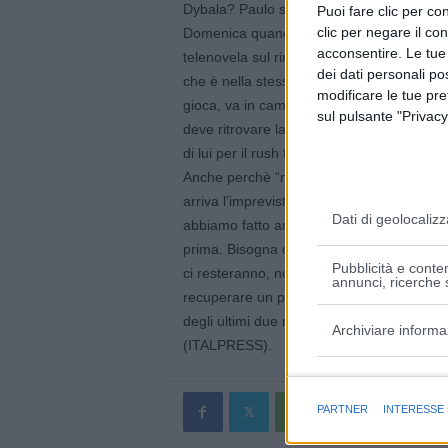
Dybala? Paulo sta meglio, potrebbe venir
Puoi fare clic per con
clic per negare il co
Domenica quando ci ritroveremo faremo le v
acconsentire. Le tue
telenovela sul rinnovo, Allegri mette in ch
dei dati personali po
che è nella stessa situazione di altri in cu
modificare le tue pr
gioca, va in campo e fa quello che deve fa
sul pulsante "Privacy
deve ritrovare la condizione e si sta imp
di lui per il rush finale di stagione”.
Anche perchè “nel calcio si gioca su un fi
arriva l’imprevisto. Bisogna essere bravi a g
Dati di geolocalizz
abbiamo fatto ancora niente. I conti si fa
prima. Bisogna chiacchierare poco e fare ta
Pubblicità e conten
ci resteranno, noi dobbiamo solo pensare 
annunci, ricerche s
recuperare un pò di energie, dopo la sosta
degli ultimi due mesi”.
Archiviare informa
(ITALPRESS).
Finalità e caratter
PARTNER
INTERESSE