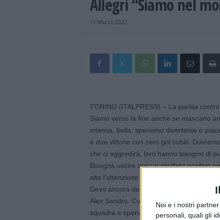
Allegri “Siamo nel mo
11 Marzo 2022
TORINO (ITALPRESS) – La partita contro l
Siamo verso la fine anche se mancano anc
intensa, bella, speriamo divertente e pia
e due vittorie con zero gol subiti. Dovr
che ci aggredirà, loro hanno bisogno di pun
Bisogna uscire con un risultato positivo pe
alta l’attenzione in casa Juve, alla vigili
I
Devo ancora decidere, qualcuno ha bisogno
Alex Sandro, Cuadrado è a posto. Domenic
Noi e i nostri partne
squadra e speriamo di averlo mercoledì. L
personali, quali gli i