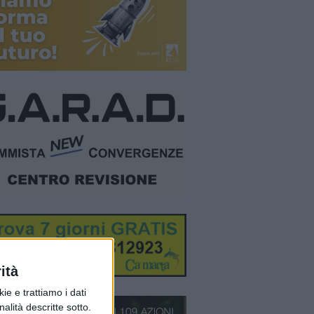
ità
ie e trattiamo i dati
nalità descritte sotto.