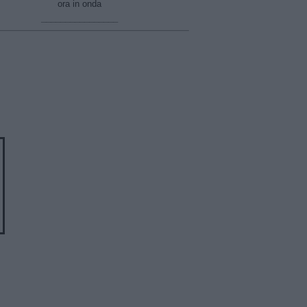
ora in onda
________________