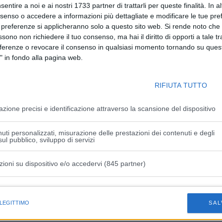
e a disposizione per la Champions, come Bonucci.
sentire a noi e ai nostri 1733 partner di trattarli per queste finalità. In a
nsenso o accedere a informazioni più dettagliate e modificare le tue pr
alutazioni a 360 gradi”. A proposito dell’argentino e della
 preferenze si applicheranno solo a questo sito web. Si rende noto che 
iaro: “Paulo è un uomo ormai di 29 anni, un professionista,
ssono non richiedere il tuo consenso, ma hai il diritto di opporti a tale t
i deve discutere del rinnovo di contratto. Un professionista
eferenze o revocare il consenso in qualsiasi momento tornando su quest
re, è un’offesa nei suoi confronti dire ‘ha bisognò. Paulo
" in fondo alla pagina web.
egnando molto per riuscirci. Io e la squadra abbiamo bisogno
RIFIUTA TUTTO
lo: lo abbiamo visto in Real-Psg, quando tutto sembra liscio,
estire l’imprevisto, altrimenti scivoli e ti fai male. Non
azione precisi e identificazione attraverso la scansione del dispositivo
nno, speriamo, il 28 maggio o altrimenti una settimana
nto, più zitti si sta meglio è. Quelli davanti sono davanti e
uti personalizzati, misurazione delle prestazioni dei contenuti e degli
a noi stessi e a raggiungere il quarto posto. Dobbiamo
ul pubblico, sviluppo di servizi
 credo che avremo tutti a disposizione per il rush finale
zioni su dispositivo e/o accedervi (845 partner)
istiche speciali
 LEGITTIMO
SAL