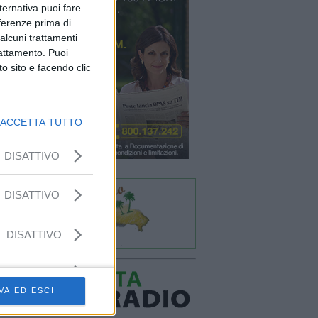
lternativa puoi fare
eferenze prima di
alcuni trattamenti
rattamento. Puoi
o sito e facendo clic
ACCETTA TUTTO
DISATTIVO
DISATTIVO
DISATTIVO
VA ED ESCI