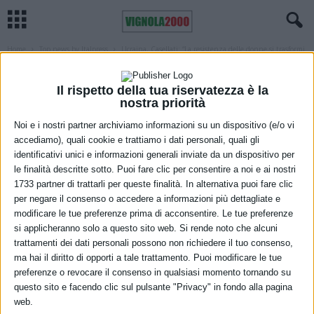
Home
Top news by Italpress
Ucraina, Casellati: “La resistenza delle donne si trasformi
in pace”
TOP NEWS BY ITALPRESS
Il rispetto della tua riservatezza è la
Ucraina, Casellati: “La resistenza delle
nostra priorità
donne si trasformi in pace”
Noi e i nostri partner archiviamo informazioni su un dispositivo (e/o vi
accediamo), quali cookie e trattiamo i dati personali, quali gli
11 Marzo 2022
identificativi unici e informazioni generali inviate da un dispositivo per
le finalità descritte sotto. Puoi fare clic per consentire a noi e ai nostri
1733 partner di trattarli per queste finalità. In alternativa puoi fare clic
per negare il consenso o accedere a informazioni più dettagliate e
modificare le tue preferenze prima di acconsentire. Le tue preferenze
si applicheranno solo a questo sito web. Si rende noto che alcuni
trattamenti dei dati personali possono non richiedere il tuo consenso,
ma hai il diritto di opporti a tale trattamento. Puoi modificare le tue
preferenze o revocare il consenso in qualsiasi momento tornando su
questo sito e facendo clic sul pulsante "Privacy" in fondo alla pagina
web.