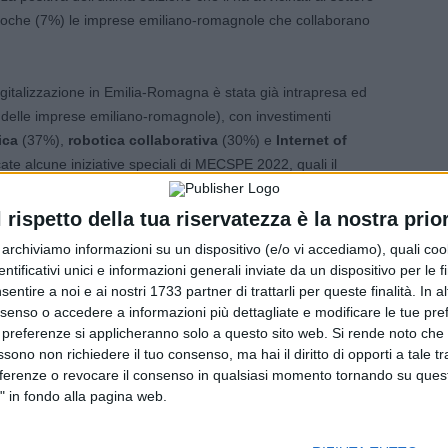
poche (7%) le imprese emiliano-romagnole che collaborano
igitalizzazione in Emilia-Romagna è stata già intrapresa ed
% delle imprese emiliano-romagnole), con investimenti
ica
(37%),
robotica collaborativa
(30%) e
Internet of
ate alcune iniziative speciali di MECSPE 2022, quali il
 italiana indipendente sulla Simulazione CAE in ambito
vo si terrà il
“
Solution Award
”, ovvero il
Premio
l rispetto della tua riservatezza è la nostra prior
migliore applicazione robotica industriale o di servizio
r archiviamo informazioni su un dispositivo (e/o vi accediamo), quali cook
dentificativi unici e informazioni generali inviate da un dispositivo per le fi
sentire a noi e ai nostri 1733 partner di trattarli per queste finalità. In a
nsenso o accedere a informazioni più dettagliate e modificare le tue pr
 preferenze si applicheranno solo a questo sito web. Si rende noto che 
ssono non richiedere il tuo consenso, ma hai il diritto di opporti a tale t
 essere crescita
eferenze o revocare il consenso in qualsiasi momento tornando su quest
" in fondo alla pagina web.
ntralità della
formazione
per la manifattura, in quanto il
vidua il bagaglio di
competenze
del personale come