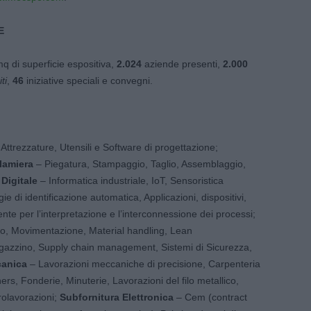
E
q di superficie espositiva,
2.024
aziende presenti,
2.000
ti
,
46
iniziative speciali e convegni.
Attrezzature, Utensili e Software di progettazione;
 lamiera
– Piegatura, Stampaggio, Taglio, Assemblaggio,
Digitale
– Informatica industriale, IoT, Sensoristica
e di identificazione automatica, Applicazioni, dispositivi,
nte per l’interpretazione e l’interconnessione dei processi;
o, Movimentazione, Material handling, Lean
gazzino, Supply chain management, Sistemi di Sicurezza,
canica
– Lavorazioni meccaniche di precisione, Carpenteria
rs, Fonderie, Minuterie, Lavorazioni del filo metallico,
crolavorazioni;
Subfornitura Elettronica
– Cem (contract