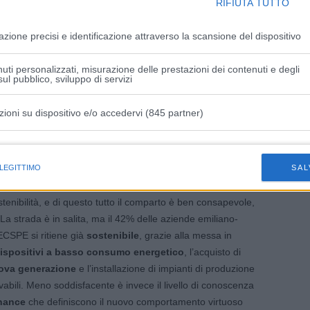
 di esse ha già assunto, formato o prevede di integrare
RIFIUTA TUTTO
realizzare la
trasformazione 4.0
. Proprio questo aspetto è
azione precisi e identificazione attraverso la scansione del dispositivo
EMY
, la nuova iniziativa speciale di punta di MECSPE 2022,
etence Center, che si concretizza come uno spazio in cui
i età,
potranno vedere da vicino il funzionamento di
uti personalizzati, misurazione delle prestazioni dei contenuti e degli
ul pubblico, sviluppo di servizi
ive Manufacturing, Automazione e Robotica, incrociando le
zazione, sostenibilità e alleggerimento
.
zioni su dispositivo e/o accedervi (845 partner)
istiche speciali
 LEGITTIMO
SAL
bili
tenibilità, e di questo tutto il comparto è ben consapevole,
La strada è in salita, ma il 42% delle aziende emiliano-
ECSPE si ritiene già
sostenibile
, grazie alla messa in
ispositivi a basso consumo energetico
, l’acquisto di
nuova generazione
e l’installazione di impianti di produzione
ovabili. Meno soddisfacente è invece il livello di conoscenza
nance
che definiscono il nuovo comportamento virtuoso