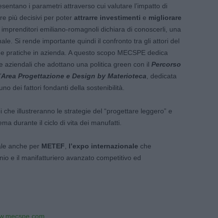
esentano i parametri attraverso cui valutare l’impatto di
re più decisivi per poter
attrarre investimenti
e
migliorare
i imprenditori emiliano-romagnoli dichiara di conoscerli, una
le. Si rende importante quindi il confronto tra gli attori del
uone pratiche in azienda. A questo scopo MECSPE dedica
e aziendali che adottano una politica green con il
Percorso
’
Area Progettazione e Design by Materioteca
, dedicata
o dei fattori fondanti della sostenibilità.
che illustreranno le strategie del “progettare leggero” e
ma durante il ciclo di vita dei manufatti.
tale anche per
METEF
,
l’expo internazionale
che
io e il manifatturiero avanzato competitivo ed
w.mecspe.com
.