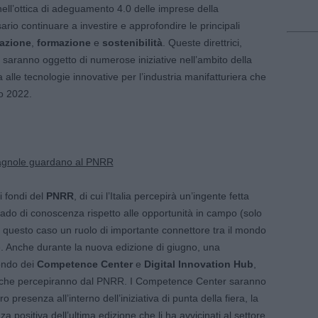
nell’ottica di adeguamento 4.0 delle imprese della
io continuare a investire e approfondire le principali
zazione
,
formazione
e
sostenibilità
. Queste direttrici,
 saranno oggetto di numerose iniziative nell’ambito della
ta alle tecnologie innovative per l’industria manifatturiera che
no 2022.
omagnole guardano al PNRR
i fondi del
PNRR
, di cui l’Italia percepirà un’ingente fetta
rado di conoscenza rispetto alle opportunità in campo (solo
questo caso un ruolo di importante connettore tra il mondo
ere. Anche durante la nuova edizione di giugno, una
ondo dei
Competence Center
e
Digital Innovation Hub
,
to che percepiranno dal PNRR. I Competence Center saranno
presenza all’interno dell’iniziativa di punta della fiera, la
sitiva dell’ultima edizione che li ha avvicinati al settore