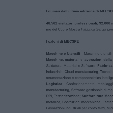
I numeri dell’ultima edizione di MECSP
48.562 visitatori professionali, 92.000
m
mq del Cuore Mostra
Fabbrica Senza Limi
I saloni di MECSPE
Macchine e Utensili
– Macchine utensili, 
Macchine, materiali e lavorazioni
della
Saldatura, Materiali e Software;
Fabbrica 
industriale, Cloud-manufacturing, Tecnologi
strumentazione e componentistica intellige
Logistica
– Confezionamento, Imballaggi
manufacturing, Software gestionale di ma
DPI, Terziarizzazione;
Subfornitura Mec
metallica, Costruzioni meccaniche, Fastene
Lavorazioni industriali per conto terzi, Mi