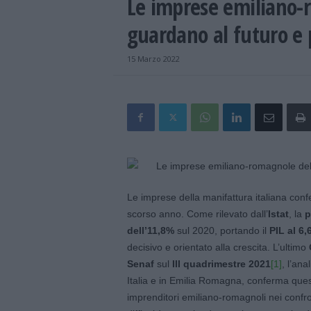
Le imprese emiliano-
guardano al futuro e 
15 Marzo 2022
Le imprese della manifattura italiana confe
scorso anno. Come rilevato dall’
Istat
, la
p
dell’11,8%
sul 2020, portando il
PIL al 6
decisivo e orientato alla crescita. L’ultimo
Senaf
sul
III quadrimestre 2021
[1]
, l’ana
Italia e in Emilia Romagna, conferma que
imprenditori emiliano-romagnoli nei confron