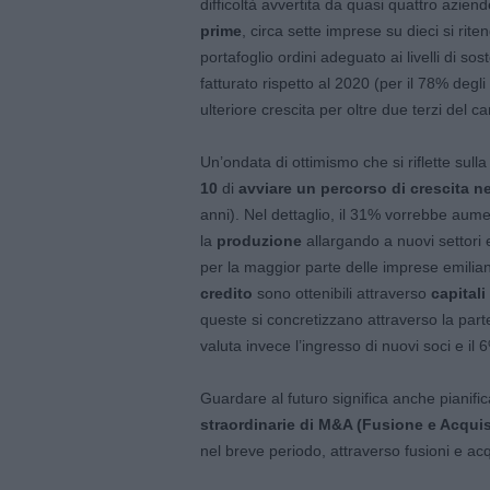
difficoltà avvertita da quasi quattro azien
prime
, circa sette imprese su dieci si rit
portafoglio ordini adeguato ai livelli di sos
fatturato rispetto al 2020 (per il 78% degl
ulteriore crescita per oltre due terzi del 
Un’ondata di ottimismo che si riflette sull
10
di
avviare un percorso di crescita n
anni). Nel dettaglio, il 31% vorrebbe aum
la
produzione
allargando a nuovi settori 
per la maggior parte delle imprese emilia
credito
sono ottenibili attraverso
capitali
queste si concretizzano attraverso la part
valuta invece l’ingresso di nuovi soci e il 
Guardare al futuro significa anche pianifi
straordinarie di M&A (Fusione e Acquis
nel breve periodo, attraverso fusioni e ac