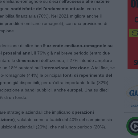
de emiliano-romagnole su dieci nell’
accesso alle materie
engono
soddisfatte dell’andamento attuale
, con un
tenibilità finanziaria (76%). Nel 2021 migliora anche il
i imprenditori emiliano-romagnoli), con una previsione di
campione.
a decisione di oltre ben
9 aziende emiliano-romagnole su
ei prossimi anni
, il 76% già nel breve periodo (entro due
entare le
dimensioni
dell’azienda, il 27% intende ampliare
e un 18% punterà sull’
internazionalizzazione
. A tal fine, se
no-romagnole (44%) le principali
fonti di reperimento del
propri già disponibili, per un’altra importante fetta (32%)
ecipazione a bandi pubblici, anche europei. Una su dieci
6% di un fondo.
care strategie aziendali che implicano
operazioni
izione)
, valutate come attuabili dal 40% del campione sia
quisizioni aziendali (20%), che nel lungo periodo (20%).