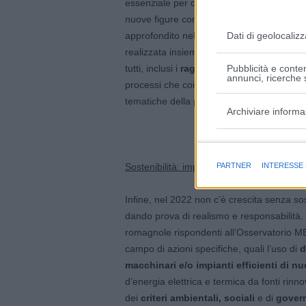
essenziale per crescere. Non solo, il 64%
nuove figure con competenze adeguate a 
Dati di geolocalizz
approfondito nella
MECSPE LIVE ACAD
realizzata insieme alle aziende e ai Comp
tutti, inclusi i
ragazzi tra i 18 e i 24 anni d
Pubblicità e conten
annunci, ricerche s
processi che coinvolgono Macchine, Addit
tematiche della
progettazione, digitaliz
Archiviare informa
Finalità e caratter
PARTNER
INTERESSE
Sostenibilità: imprese sempre più responsa
Infine, nel 2022 non c’è crescita senza sos
dando prova di realismo e responsabilità. 
romagnole rispondenti all’Osservatorio M
campo di azioni specifiche, quali l’uso di
d
macchinari e/o impianti efficienti di 
d’energia elettrica e termica da fonti rinn
dei
criteri ambientali, sociali
e di
gover