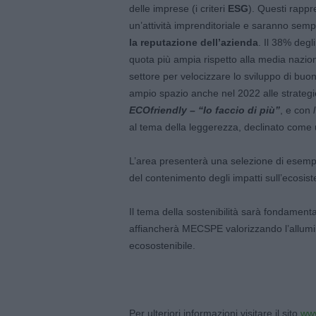
delle imprese (i criteri
ESG
). Questi rappr
un’attività imprenditoriale e saranno semp
la reputazione dell’azienda
. Il 38% degl
quota più ampia rispetto alla media naziona
settore per velocizzare lo sviluppo di b
ampio spazio anche nel 2022 alle strategi
ECOfriendly
– “Io faccio di più”
, e con
l
al tema della leggerezza, declinato come un
L’area presenterà una selezione di esempi 
del contenimento degli impatti sull’ecosiste
Il tema della sostenibilità sarà fondamen
affiancherà MECSPE valorizzando l’allumin
ecosostenibile.
Per ulteriori informazioni visitare il sito
ww