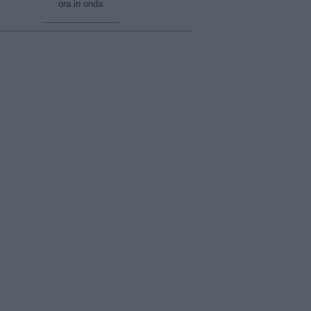
ora in onda
________________