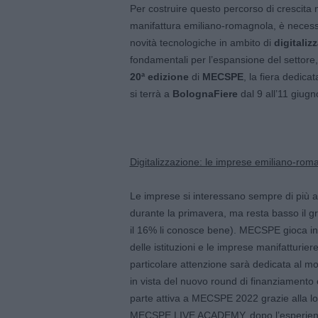
Per costruire questo percorso di crescita 
manifattura emiliano-romagnola, è necessar
novità tecnologiche in ambito di
digitaliz
fondamentali per l’espansione del settore,
20
ª
edizione
di
MECSPE
, la fiera dedica
si terrà a
BolognaFiere
dal 9 all’11 giug
Digitalizzazione: le imprese emiliano-r
Le imprese si interessano sempre di più a
durante la primavera, ma resta basso il g
il 16% li conosce bene). MECSPE gioca in 
delle istituzioni e le imprese manifatturi
particolare attenzione sarà dedicata al m
in vista del nuovo round di finanziamen
parte attiva a MECSPE 2022 grazie alla loro 
MECSPE LIVE ACADEMY, dopo l’esperienza po