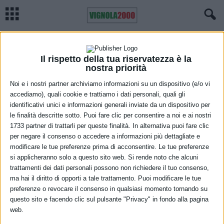
Home
Reggio Emilia
Sulla A1 chiusa la stazione di Terre di Canossa Campegine
REGGIO EMILIA
REGIONE
VIABILITÀ
Sulla A1 chiusa la stazione di Terre di
Il rispetto della tua riservatezza è la
nostra priorità
Canossa Campegine
Noi e i nostri partner archiviamo informazioni su un dispositivo (e/o vi
accediamo), quali cookie e trattiamo i dati personali, quali gli
15 Marzo 2022
identificativi unici e informazioni generali inviate da un dispositivo per
le finalità descritte sotto. Puoi fare clic per consentire a noi e ai nostri
1733 partner di trattarli per queste finalità. In alternativa puoi fare clic
per negare il consenso o accedere a informazioni più dettagliate e
modificare le tue preferenze prima di acconsentire. Le tue preferenze
si applicheranno solo a questo sito web. Si rende noto che alcuni
trattamenti dei dati personali possono non richiedere il tuo consenso,
ma hai il diritto di opporti a tale trattamento. Puoi modificare le tue
Sulla A1 Milano-Napoli, per consentire lavori di manutenzione dei
preferenze o revocare il consenso in qualsiasi momento tornando su
questo sito e facendo clic sul pulsante "Privacy" in fondo alla pagina
giunti di dilatazione, sarà chiusa la stazione di Terre di Canossa
web.
Campegine, in entrata verso Milano, dalle 20:00 di venerdì 18 alle