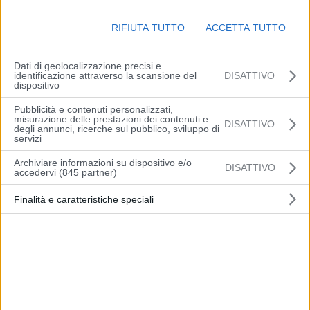
12:00 di domenica 20 marzo, in modalità continuativa.
In alternativa, si consiglia di entrare alla stazione di Parma o di
RIFIUTA TUTTO
ACCETTA TUTTO
Reggio Emilia.
Dati di geolocalizzazione precisi e
identificazione attraverso la scansione del
DISATTIVO
dispositivo
Pubblicità e contenuti personalizzati,
misurazione delle prestazioni dei contenuti e
Articolo precedente
Articolo successivo
DISATTIVO
degli annunci, ricerche sul pubblico, sviluppo di
Le imprese emiliano-
Casa, SUNIA-SICET-UNIAT:
servizi
romagnole della
Serve un piano di
Archiviare informazioni su dispositivo e/o
DISATTIVO
manifattura guardano al
rinegoziazione degli affitti
accedervi (845 partner)
futuro e puntano a crescere
privati per allinearli ai
Finalità e caratteristiche speciali
redditi degli inquilini