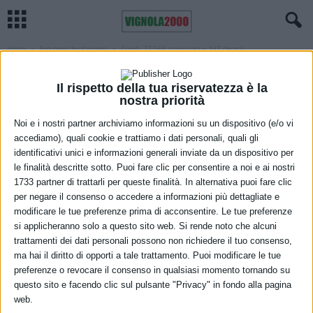
Home
Top news by Italpress
Covid, 72.568 nuovi casi e 137 decessi
TOP NEWS BY ITALPRESS
Covid, 72.568 nuovi casi e 137 decessi
Il rispetto della tua riservatezza è la
nostra priorità
16 Marzo 2022
Noi e i nostri partner archiviamo informazioni su un dispositivo (e/o vi
accediamo), quali cookie e trattiamo i dati personali, quali gli
identificativi unici e informazioni generali inviate da un dispositivo per
le finalità descritte sotto. Puoi fare clic per consentire a noi e ai nostri
1733 partner di trattarli per queste finalità. In alternativa puoi fare clic
per negare il consenso o accedere a informazioni più dettagliate e
modificare le tue preferenze prima di acconsentire. Le tue preferenze
si applicheranno solo a questo sito web. Si rende noto che alcuni
trattamenti dei dati personali possono non richiedere il tuo consenso,
ma hai il diritto di opporti a tale trattamento. Puoi modificare le tue
preferenze o revocare il consenso in qualsiasi momento tornando su
questo sito e facendo clic sul pulsante "Privacy" in fondo alla pagina
web.