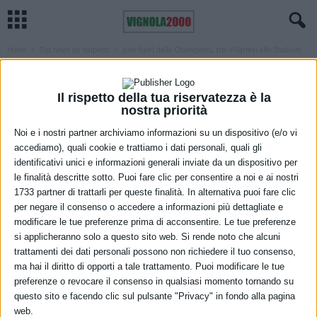
Home
Top news by Italpress
Juve fuori dalla Champions, tris Villarreal allo Stadium
TOP NEWS BY ITALPRESS
Juve fuori dalla Champions, tris
Il rispetto della tua riservatezza è la
Villarreal allo Stadium
nostra priorità
Noi e i nostri partner archiviamo informazioni su un dispositivo (e/o vi
16 Marzo 2022
accediamo), quali cookie e trattiamo i dati personali, quali gli
identificativi unici e informazioni generali inviate da un dispositivo per
le finalità descritte sotto. Puoi fare clic per consentire a noi e ai nostri
1733 partner di trattarli per queste finalità. In alternativa puoi fare clic
per negare il consenso o accedere a informazioni più dettagliate e
modificare le tue preferenze prima di acconsentire. Le tue preferenze
si applicheranno solo a questo sito web. Si rende noto che alcuni
trattamenti dei dati personali possono non richiedere il tuo consenso,
ma hai il diritto di opporti a tale trattamento. Puoi modificare le tue
preferenze o revocare il consenso in qualsiasi momento tornando su
questo sito e facendo clic sul pulsante "Privacy" in fondo alla pagina
web.