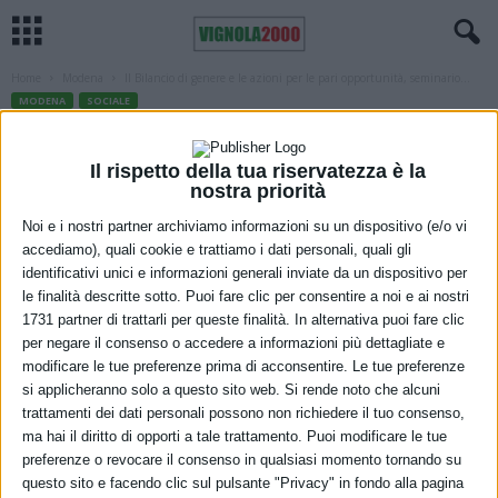
Home
Modena
Il Bilancio di genere e le azioni per le pari opportunità, seminario...
MODENA
SOCIALE
Il Bilancio di genere e le azioni per le
pari opportunità, seminario promosso
Il rispetto della tua riservatezza è la
nostra priorità
da Unimore il 18 marzo
Noi e i nostri partner archiviamo informazioni su un dispositivo (e/o vi
accediamo), quali cookie e trattiamo i dati personali, quali gli
17 Marzo 2022
identificativi unici e informazioni generali inviate da un dispositivo per
le finalità descritte sotto. Puoi fare clic per consentire a noi e ai nostri
1731 partner di trattarli per queste finalità. In alternativa puoi fare clic
per negare il consenso o accedere a informazioni più dettagliate e
modificare le tue preferenze prima di acconsentire. Le tue preferenze
si applicheranno solo a questo sito web. Si rende noto che alcuni
trattamenti dei dati personali possono non richiedere il tuo consenso,
ma hai il diritto di opporti a tale trattamento. Puoi modificare le tue
preferenze o revocare il consenso in qualsiasi momento tornando su
questo sito e facendo clic sul pulsante "Privacy" in fondo alla pagina
Il Bilancio di genere e le azioni per le pari opportunità sarà il tema