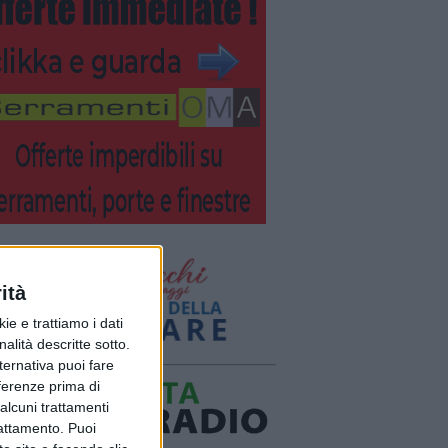
ità
ie e trattiamo i dati
nalità descritte sotto.
lternativa puoi fare
eferenze prima di
alcuni trattamenti
rattamento. Puoi