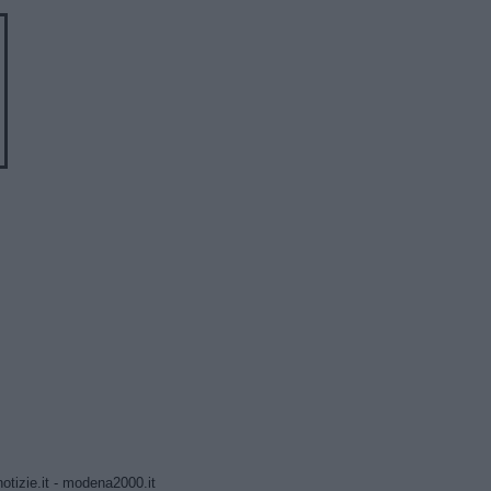
tizie.it
-
modena2000.it