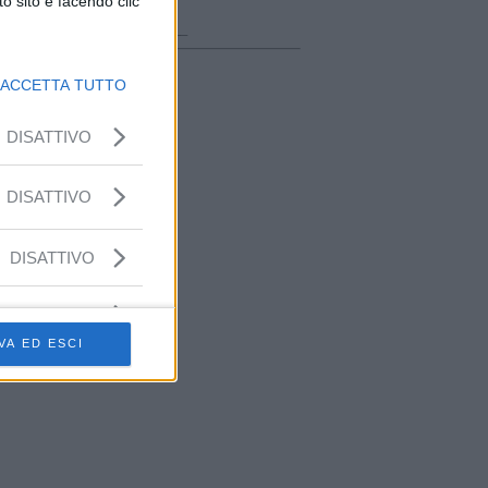
o sito e facendo clic
ora in onda
________________
ACCETTA TUTTO
DISATTIVO
DISATTIVO
DISATTIVO
VA ED ESCI