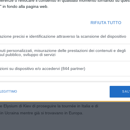
eferenze o revocare il consenso in qualsiasi momento tornando su quest
" in fondo alla pagina web.
romagna.it/emergenza-ucraina, tutte le informazioni e la
dei profughi. Numerosi i documenti tradotti in ucraino.
RIFIUTA TUTTO
u tutti i siti web delle Aziende Usl.
azione precisi e identificazione attraverso la scansione del dispositivo
asciati 9.869 codici STP (Straniero temporaneamente
uti personalizzati, misurazione delle prestazioni dei contenuti e degli
ul pubblico, sviluppo di servizi
assistenza sanitaria nei confronti degli stranieri privi di
zioni su dispositivo e/o accedervi (844 partner)
istiche speciali
 compagnia Circus-Theatre Elysium di Kiev e il loro
 LEGITTIMO
SAL
zo a Parma e il 15 aprile a Forlì. Spettacoli che
lysium di Kiev di proseguire la tournée in Italia e di
 in Ucraina mentre già si trovavano in Europa.