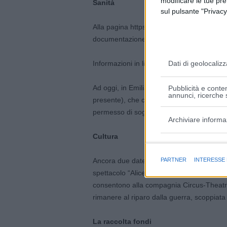
modificare le tue pr
Sanità
sul pulsante "Privacy
Alla pagina https://salute.regione.emilia-
documentazione per l’assistenza sanitaria 
Informazioni in lingua sono anche presenti s
Dati di geolocalizz
Ad oggi, in Emilia-Romagna sono stati ril
Pubblicità e conten
annunci, ricerche s
presente), che consentono l’erogazione dell’
permesso di soggiorno.
Archiviare informa
Cultura
Finalità e caratter
Ancora due date in Emilia-Romagna per la
PARTNER
INTERESSE
spettacolo “Alice in Wonderland”: il 31 mar
consentono alla compagnia Circus-Theatre E
rimanere al riparo dalla guerra, scoppiata
La raccolta fondi