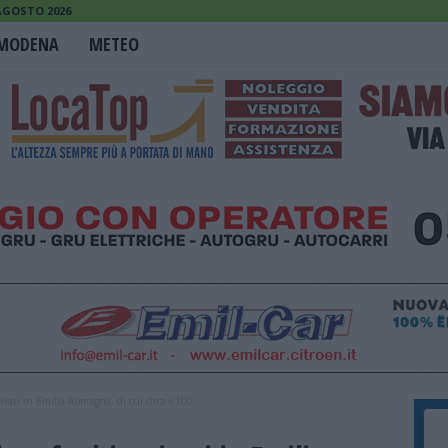
 AGOSTO 2026
MODENA
METEO
ivati in Emilia-Romagna, di cui circa 6100...