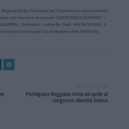
 Regione Emilia-Romagna per l’assistenza e aiuti umanitari
dicando con chiarezza la causale “EMERGENZA UCRAINA” –
428964. Dall’estero, codice Bic Swift: UNCRITM1BA2. Il
 sicurezza territoriale e la protezione civile dell’Emilia-
Articolo successivo
re
Parmigiano Reggiano torna ad aprile al
congresso Identità Golose