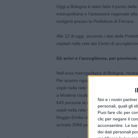
Oggi a Bologna è stato fatto il punto della 
metropolitana e l’assessore regionale alla
svolgerà presso la Prefettura di Ferrara.
Alle 12 di oggi, secondo i dati delle Prefet
ospitati nella rete dei Centri di accoglienz
Gli arrivi e l’accoglienza, per provincia
Nell’area metropolitana di Bologna, risulta
Per quanto riguarda gli altri territori regi
ospiti nella rete Cas; a Forlì-Cesena risu
I
a Modena risultano arrivate 1616 persone d
Noi e i nostri partne
649 persone di cui uno ospite nella rete C
personali, quali gli i
ospiti nella rete Cas; a Ravenna risultano 
Puoi fare clic per con
Reggio Emilia risultano arrivate 2139 perso
clic per negare il co
arrivate 2066 persone di cui 91 ospiti nell
acconsentire. Le tue
dei dati personali po