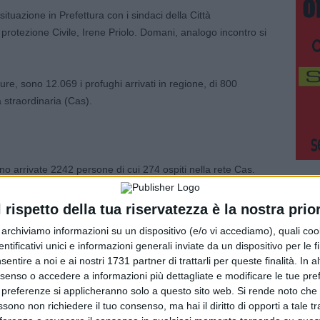
situazione in Prefettura con i sindaci della Città
 protezione Civile, Irene Priolo. Domani, analogo incontro si
ture, sono 12.069 i profughi arrivati in regione, di 800
a straordinaria (Cas).
no arrivate 2242 persone di cui 274 ospiti nella rete Cas.
onali: a Ferrara risultano arrivate 1122 persone di cui 58
ltano arrivate 617 persone, nessuno ospitato nella rete Cas;
l rispetto della tua riservatezza è la nostra prior
i cui 34 ospiti nella rete Cas; a Parma risultano arrivate
r archiviamo informazioni su un dispositivo (e/o vi accediamo), quali cook
as; a Piacenza risultano arrivate 937 persone di cui 19
dentificativi unici e informazioni generali inviate da un dispositivo per le fi
arrivate 681 persone di cui 168 ospiti nella rete Cas; a
sentire a noi e ai nostri 1731 partner di trattarli per queste finalità. In a
ne di cui 155 gli ospiti nella rete Cas; a Rimini risultano
nsenso o accedere a informazioni più dettagliate e modificare le tue pr
a rete Cas.
 preferenze si applicheranno solo a questo sito web. Si rende noto che 
ssono non richiedere il tuo consenso, ma hai il diritto di opporti a tale t