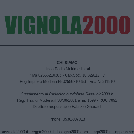
CHI SIAMO
Linea Radio Multimedia srl
P.Iva 02556210363 - Cap.Soc. 10.329,12 i.v.
Reg.Imprese Modena Nr.02556210363 - Rea Nr.311810
Supplemento al Periodico quotidiano Sassuolo2000.it
Reg. Trib. di Modena il 30/08/2001 al nr. 1599 - ROC 7892
Direttore responsabile Fabrizio Gherardi
Phone: 0536.807013
:
sassuolo2000.it
-
reggio2000.it
-
bologna2000.com
-
carpi2000.it
-
appenninono