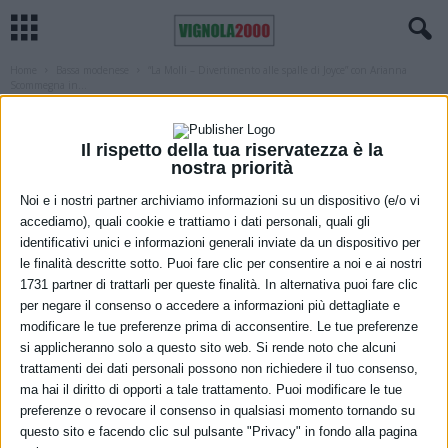
Home
Bassa modenese
“La Molli – Divertimento alle spalle di Joyce” con Arianna
Scommegna in...
BASSA MODENESE
MARANELLO
MIRANDOLA
“La Molli – Divertimento alle spalle di
Il rispetto della tua riservatezza è la
Joyce” con Arianna Scommegna in scena
nostra priorità
Noi e i nostri partner archiviamo informazioni su un dispositivo (e/o vi
a Maranello e a Mirandola
accediamo), quali cookie e trattiamo i dati personali, quali gli
identificativi unici e informazioni generali inviate da un dispositivo per
20 Marzo 2022
le finalità descritte sotto. Puoi fare clic per consentire a noi e ai nostri
1731 partner di trattarli per queste finalità. In alternativa puoi fare clic
per negare il consenso o accedere a informazioni più dettagliate e
modificare le tue preferenze prima di acconsentire. Le tue preferenze
si applicheranno solo a questo sito web. Si rende noto che alcuni
trattamenti dei dati personali possono non richiedere il tuo consenso,
ma hai il diritto di opporti a tale trattamento. Puoi modificare le tue
preferenze o revocare il consenso in qualsiasi momento tornando su
questo sito e facendo clic sul pulsante "Privacy" in fondo alla pagina