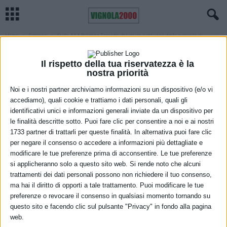
Home
Regione
Sulla A14 Bologna-Taranto chiusure notturne dello svincolo di
immissione sulla A13
REGIONE
VIABILITÀ
Il rispetto della tua riservatezza è la
Sulla A14 Bologna-Taranto chiusure
nostra priorità
notturne dello svincolo di immissione
Noi e i nostri partner archiviamo informazioni su un dispositivo (e/o vi
accediamo), quali cookie e trattiamo i dati personali, quali gli
sulla A13
identificativi unici e informazioni generali inviate da un dispositivo per
le finalità descritte sotto. Puoi fare clic per consentire a noi e ai nostri
20 Marzo 2022
1733 partner di trattarli per queste finalità. In alternativa puoi fare clic
per negare il consenso o accedere a informazioni più dettagliate e
modificare le tue preferenze prima di acconsentire. Le tue preferenze
si applicheranno solo a questo sito web. Si rende noto che alcuni
trattamenti dei dati personali possono non richiedere il tuo consenso,
ma hai il diritto di opporti a tale trattamento. Puoi modificare le tue
preferenze o revocare il consenso in qualsiasi momento tornando su
questo sito e facendo clic sul pulsante "Privacy" in fondo alla pagina
web.