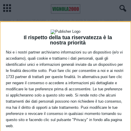
Home
Appennino Modenese
Poste Italiane: da aprile le pensioni in pagamento dal
primo giorno del...
APPENNINO MODENESE
BOLOGNA
CARPI
MODENA
PARMA
REGGIO EMILIA
SASSUOLO
SOCIALE
VIGNOLA
Il rispetto della tua riservatezza è la
nostra priorità
Poste Italiane: da aprile le pensioni in
Noi e i nostri partner archiviamo informazioni su un dispositivo (e/o vi
pagamento dal primo giorno del mese
accediamo), quali cookie e trattiamo i dati personali, quali gli
identificativi unici e informazioni generali inviate da un dispositivo per
21 Marzo 2022
le finalità descritte sotto. Puoi fare clic per consentire a noi e ai nostri
1733 partner di trattarli per queste finalità. In alternativa puoi fare clic
per negare il consenso o accedere a informazioni più dettagliate e
modificare le tue preferenze prima di acconsentire. Le tue preferenze
si applicheranno solo a questo sito web. Si rende noto che alcuni
trattamenti dei dati personali possono non richiedere il tuo consenso,
ma hai il diritto di opporti a tale trattamento. Puoi modificare le tue
preferenze o revocare il consenso in qualsiasi momento tornando su
questo sito e facendo clic sul pulsante "Privacy" in fondo alla pagina
web.
A seguito della cessazione dal 31 marzo prossimo dello Stato di