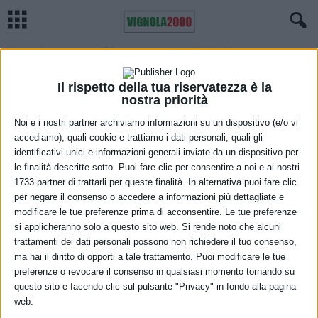
Home
Appuntamenti
“E fummo una nelle braccia dell’altro”: domenica presso
l’oratorio della Parrocchia di...
APPUNTAMENTI
MARANELLO
Il rispetto della tua riservatezza è la
“E fummo una nelle braccia dell’altro”:
nostra priorità
domenica presso l’oratorio della
Noi e i nostri partner archiviamo informazioni su un dispositivo (e/o vi
accediamo), quali cookie e trattiamo i dati personali, quali gli
Parrocchia di Maranello
identificativi unici e informazioni generali inviate da un dispositivo per
le finalità descritte sotto. Puoi fare clic per consentire a noi e ai nostri
22 Marzo 2022
1733 partner di trattarli per queste finalità. In alternativa puoi fare clic
per negare il consenso o accedere a informazioni più dettagliate e
modificare le tue preferenze prima di acconsentire. Le tue preferenze
si applicheranno solo a questo sito web. Si rende noto che alcuni
trattamenti dei dati personali possono non richiedere il tuo consenso,
ma hai il diritto di opporti a tale trattamento. Puoi modificare le tue
preferenze o revocare il consenso in qualsiasi momento tornando su
questo sito e facendo clic sul pulsante "Privacy" in fondo alla pagina
web.