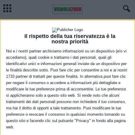
Home
Regione
In A13 regolarmente aperto il tratto Occhiobello-Rovigo sud
Villamarzana verso Padova
REGIONE
VIABILITÀ
Il rispetto della tua riservatezza è la
In A13 regolarmente aperto il tratto
nostra priorità
Occhiobello-Rovigo sud Villamarzana
Noi e i nostri partner archiviamo informazioni su un dispositivo (e/o vi
accediamo), quali cookie e trattiamo i dati personali, quali gli
verso Padova
identificativi unici e informazioni generali inviate da un dispositivo per
le finalità descritte sotto. Puoi fare clic per consentire a noi e ai nostri
21 Ottobre 2022
1733 partner di trattarli per queste finalità. In alternativa puoi fare clic
per negare il consenso o accedere a informazioni più dettagliate e
modificare le tue preferenze prima di acconsentire. Le tue preferenze
si applicheranno solo a questo sito web. Si rende noto che alcuni
trattamenti dei dati personali possono non richiedere il tuo consenso,
ma hai il diritto di opporti a tale trattamento. Puoi modificare le tue
preferenze o revocare il consenso in qualsiasi momento tornando su
questo sito e facendo clic sul pulsante "Privacy" in fondo alla pagina
web.