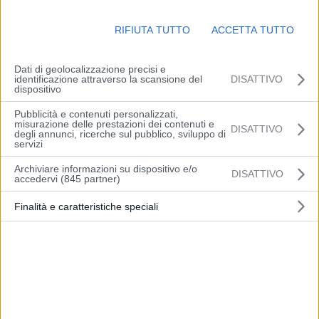
Sulla A13 Bologna-Padova, sono state annullate le chiusure del
tratto Occhiobello-Rovigo sud Villamarzana, verso Padova, che
RIFIUTA TUTTO
ACCETTA TUTTO
erano previste nelle due notti di sabato 22 e domenica 23 ottobre.
Di conseguenza, sarà regolarmente aperta anche l’area di
Dati di geolocalizzazione precisi e
parcheggio “Quattro vie”, situata al km 50+750, in direzione di
identificazione attraverso la scansione del
DISATTIVO
Padova.
dispositivo
Pubblicità e contenuti personalizzati,
misurazione delle prestazioni dei contenuti e
DISATTIVO
degli annunci, ricerche sul pubblico, sviluppo di
servizi
Archiviare informazioni su dispositivo e/o
DISATTIVO
accedervi (845 partner)
Finalità e caratteristiche speciali
Articolo precedente
Articolo successivo
Nuova convenzione per la
Firmato un Patto di
gestione del gattile
Amicizia tra Maranello e
intercomunale di Modena
Balcarce